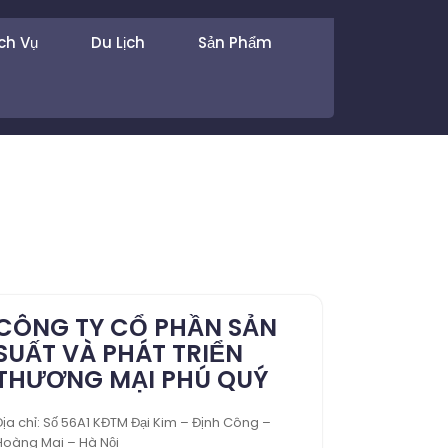
ch Vụ
Du Lịch
Sản Phẩm
CÔNG TY CỔ PHẦN SẢN
SUẤT VÀ PHÁT TRIỂN
THƯƠNG MẠI PHÚ QUÝ
Địa chỉ: Số 56A1 KĐTM Đại Kim – Định Công –
Hoàng Mai – Hà Nội