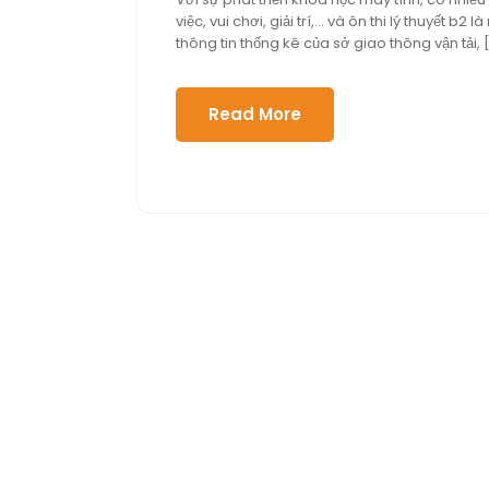
mười
việc, vui chơi, giải trí,… và ôn thi lý thuyết
một,
thông tin thống kê của sở giao thông vận tải, 
2020
Read More