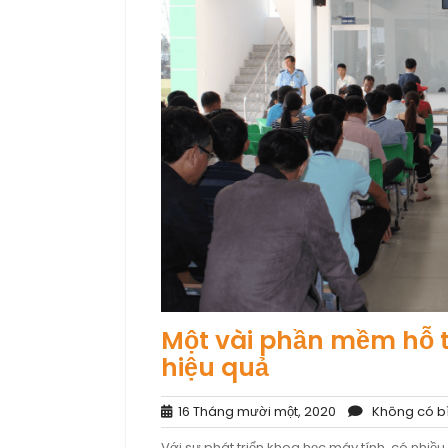
Một vài phần mềm hỗ tr
hiệu quả
16
16 Tháng mười một, 2020
Không có bì
Tháng
Với sự phát triển khoa học máy tính, có nhiề