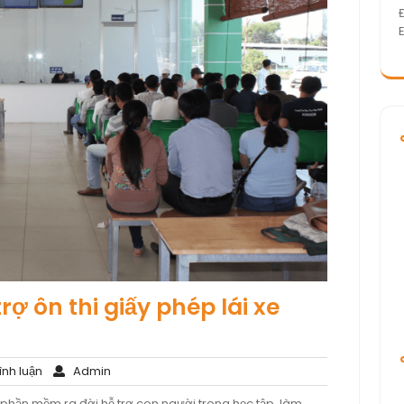
ợ ôn thi giấy phép lái xe
Không
Admin
nh luận
Admin
có
u phần mềm ra đời hỗ trợ con người trong học tập, làm