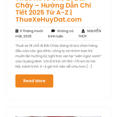
Cháy – Hướng Dẫn Chi
Tiết 2025 Từ A-Z |
ThueXeHuyDat.com
11 Tháng mười
Không có
NGUYỄN
11
Không
NGUYỄN
một, 2025
bình luận
THÚY
Tháng
có
THÚY
Thuê xe 18 chỗ đi Bãi Cháy đang là lựa chọn hàng
mười
bình
đầu của các gia đình, công ty và nhóm bạn trẻ
một,
luận
muốn tận hưởng kỳ nghỉ trọn vẹn tại “viên ngọc xanh”
2025
của Quảng Ninh. Với lộ trình chỉ 150–170 km từ Hà
Nội, hành trình 3–4 giờ trở nên dễ chịu hơn […]
Read More