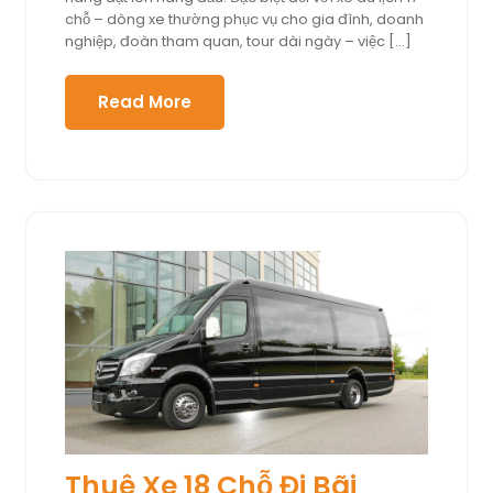
2025
chỗ – dòng xe thường phục vụ cho gia đình, doanh
nghiệp, đoàn tham quan, tour dài ngày – việc […]
Read More
Thuê Xe 18 Chỗ Đi Bãi