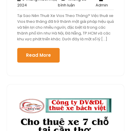
9
Không
Admin
2024
bình luận
Admin
Tháng
có
Tại Sao Nên Thuê Xe Vios Theo Tháng? Việc thuê xe
mười
bình
Vios theo tháng đã trở thành một giải pháp hiệu quả
một,
luận
và tiện lợi cho nhiều người, đặc biệt là trong các
2024
thành phố lớn như Hà Nội, Đà Nẵng, TP.HCM và các
khu vực phát triển khác. Dưới đây là một số lý […]
Read More