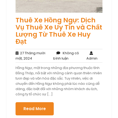
Thuê Xe Hồng Ngự: Dịch
Vụ Thuê Xe Uy Tín và Chất
Lượng Từ Thuê Xe Huy
Đạt
27 Tháng mười
Không có
27
Không
Admin
một, 2024
bình luận
Admin
Tháng
có
Hồng Ngự, một trong những địa phương thuộc tỉnh
mười
bình
Đồng Tháp, nổi bật với những cảnh quan thiên nhiên
một,
luận
tươi đẹp và văn hóa đặc sắc. Tuy nhiên, việc di
2024
chuyển đến Hồng Ngự không phải lúc nào cũng dễ
dàng, đặc biệt đối với những nhóm khách du lịch,
công ty tổ chức sự […]
Read More