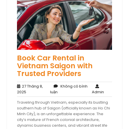
Book Car Rental in
Vietnam Saigon with
Trusted Providers
27 Tháng 8,
Không có bình
27
Không
Admin
2025
luận
Admin
Tháng
có
Traveling through Vietnam, especially its bustling
8,
bình
southern hub of Saigon (officially known as Ho Chi
2025
luận
Minh City), is an unforgettable experience. The
city’s mixture of French colonial architecture,
dynamic business centers, and vibrant street life