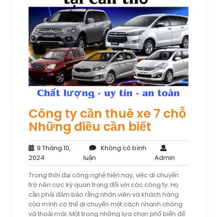
Công ty cần thuê xe 7 chỗ
Những điều cần biết
9 Tháng 10,
Không có bình
9
Không
Admin
2024
luận
Admin
Tháng
có
Trong thời đại công nghệ hiện nay, việc di chuyển
10,
bình
trở nên cực kỳ quan trọng đối với các công ty. Họ
2024
luận
cần phải đảm bảo rằng nhân viên và khách hàng
của mình có thể di chuyển một cách nhanh chóng
và thoải mái. Một trong những lựa chọn phổ biến để