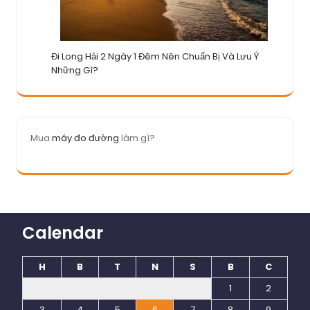
Đi Long Hải 2 Ngày 1 Đêm Nên Chuẩn Bị Và Lưu Ý
Những Gì?
Mua
máy đo đường
làm gì?
Calendar
H
B
T
N
S
B
C
1
2
3
4
5
6
7
8
9