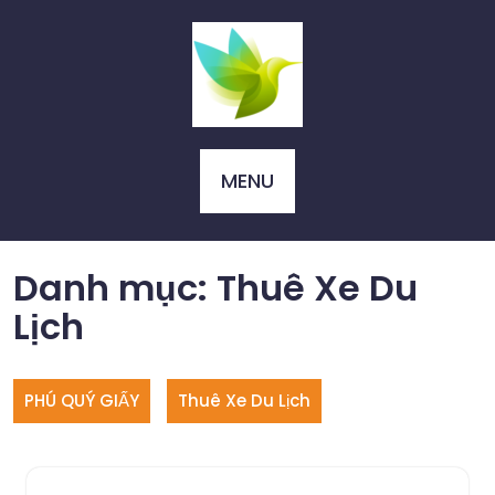
Skip
to
content
MENU
Danh mục:
Thuê Xe Du
Lịch
PHÚ QUÝ GIẤY
Thuê Xe Du Lịch