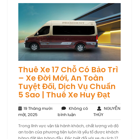
Thuê Xe 17 Chỗ Có Bảo Trì
– Xe Đời Mới, An Toàn
Tuyệt Đối, Dịch Vụ Chuẩn
5 Sao | Thuê Xe Huy Đạt
19 Tháng mười
Không có
NGUYỄN
19
Không
NGUYỄN
một, 2025
bình luận
THÚY
Tháng
có
THÚY
Trong lĩnh vực vận tải hành khách, chất lượng và độ
mười
bình
an toàn của phương tiện luôn là yếu tố được khách
một,
luận
hàng đặt lên hàng đầu. Đặc biệt đối với xe du lịch 17