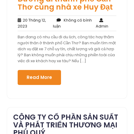
Thơ cùng nhà xe Huy Đạt
20 Tháng 12,
Không có bình
20
Không
Admin
2023
luận
Admin
Tháng
có
Bạn đang có nhu cầu đi du lịch, công tác hay thăm
12,
bình
người thân ở thành phố Cần Thơ? Bạn muốn tìm một
2023
luận
dịch vụ đặt xe 7 chỗ uy tín, chất lượng và giá cả hợp
lý? Bạn không muốn phải chịu những phiền toái của
việc đi xe khách hay xe tàu? Nếu […]
Read More
CÔNG TY CỔ PHẦN SẢN SUẤT
VÀ PHÁT TRIỂN THƯƠNG MẠI
PHÚ QUÝ