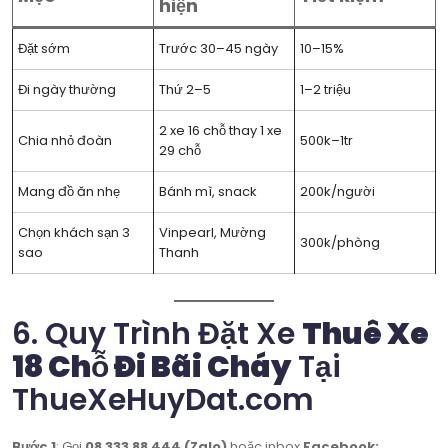
hiện
Đặt sớm
Trước 30–45 ngày
10–15%
Đi ngày thường
Thứ 2–5
1–2 triệu
2 xe 16 chỗ thay 1 xe
Chia nhỏ đoàn
500k–1tr
29 chỗ
Mang đồ ăn nhẹ
Bánh mì, snack
200k/người
Chọn khách sạn 3
Vinpearl, Mường
300k/phòng
sao
Thanh
6. Quy Trình Đặt Xe
Thuê Xe
18 Chỗ Đi Bãi Cháy
Tại
ThueXeHuyDat.com
Bước 1
: Gọi
08 333 88 444 (Zalo)
hoặc inbox
Facebook: