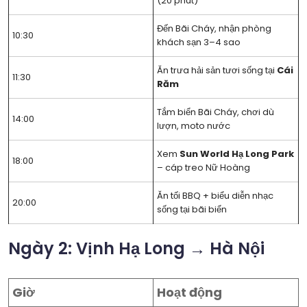
(20 phút)
Đến Bãi Cháy, nhận phòng
10:30
khách sạn 3–4 sao
Ăn trưa hải sản tươi sống tại
Cái
11:30
Răm
Tắm biển Bãi Cháy, chơi dù
14:00
lượn, moto nước
Xem
Sun World Hạ Long Park
18:00
– cáp treo Nữ Hoàng
Ăn tối BBQ + biểu diễn nhạc
20:00
sống tại bãi biển
Ngày 2: Vịnh Hạ Long → Hà Nội
Giờ
Hoạt động