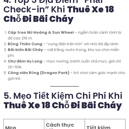
Check-in” Khi
Thuê Xe 18
Chỗ Đi Bãi Cháy
Cáp treo Nữ Hoàng & Sun Wheel
– ngắm toàn cảnh Vịnh từ
độ cao 215 m.
Động Thiên Cung
– “cung điện trên trời” với nhũ đá lấp lánh.
Bãi biển Bãi Cháy
– cát trắng, nước trong, khu vui chơi miễn
phí.
Chợ đêm Hạ Long
– mực nướng, bánh cuốn chả mực, giá chỉ
20–50k.
Công viên Rồng (Dragon Park)
– trò chơi cảm giác mạnh cho
giới trẻ.
5. Mẹo Tiết Kiệm Chi Phí Khi
Thuê Xe 18 Chỗ Đi Bãi Cháy
Cách thực
Mẹo
Tiết kiệm