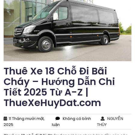
Thuê Xe 18 Chỗ Đi Bãi
Cháy – Hướng Dẫn Chi
Tiết 2025 Từ A-Z |
ThueXeHuyDat.com
11 Tháng mười một,
Không có bình
NGUYỄN
2025
luận
THÚY