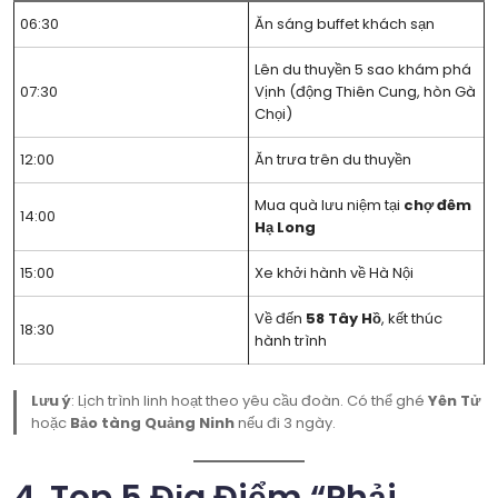
06:30
Ăn sáng buffet khách sạn
Lên du thuyền 5 sao khám phá
07:30
Vịnh (động Thiên Cung, hòn Gà
Chọi)
12:00
Ăn trưa trên du thuyền
Mua quà lưu niệm tại
chợ đêm
14:00
Hạ Long
15:00
Xe khởi hành về Hà Nội
Về đến
58 Tây Hồ
, kết thúc
18:30
hành trình
Lưu ý
: Lịch trình linh hoạt theo yêu cầu đoàn. Có thể ghé
Yên Tử
hoặc
Bảo tàng Quảng Ninh
nếu đi 3 ngày.
4. Top 5 Địa Điểm “Phải