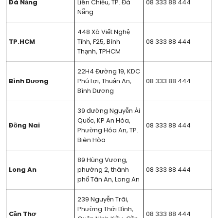
Đà Nẵng
Liên Chiểu, TP. Đà
08 333 88 444
Nẵng
448 Xô Viết Nghệ
TP.HCM
Tĩnh, F25, Bình
08 333 88 444
Thạnh, TPHCM
22H4 Đường 19, KDC
Bình Dương
Phú Lợi, Thuận An,
08 333 88 444
Bình Dương
39 đường Nguyễn Ái
Quốc, KP An Hòa,
Đồng Nai
08 333 88 444
Phường Hóa An, TP.
Biên Hòa
89 Hùng Vương,
Long An
phường 2, thành
08 333 88 444
phố Tân An, Long An
239 Nguyễn Trãi,
Phường Thới Bình,
Cần Thơ
08 333 88 444