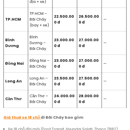
địa + xe)
TP.HCM –
22.500.00
26.500.00
TP.HCM
Bãi Cháy
—
0 đ
0 đ
(bay + xe)
Bình
Bình
23.000.00
27.000.00
Dương –
—
Dương
0 đ
0 đ
Bãi Cháy
Đồng Nai –
23.000.00
27.000.00
Đồng Nai
—
Bãi Cháy
0 đ
0 đ
Long An –
23.500.00
27.500.00
Long An
—
Bãi Cháy
0 đ
0 đ
Cần Thơ –
24.000.00
28.000.00
Cần Thơ
—
Bãi Cháy
0 đ
0 đ
Giá thuê xe 18 chỗ
đi Bãi Cháy bao gồm
:
Xe 18 chỗ đời mới (Ford Transit, Hyundai Solati, Thaco TB82).