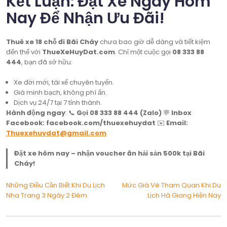
Kết Luận: Đặt Xe Ngay Hôm
Nay Để Nhận Ưu Đãi!
Thuê xe 18 chỗ đi Bãi Cháy
chưa bao giờ dễ dàng và tiết kiệm
đến thế với
ThueXeHuyDat.com
. Chỉ một cuộc gọi
08 333 88
444
, bạn đã sở hữu:
Xe đời mới, tài xế chuyên tuyến.
Giá minh bạch, không phí ẩn.
Dịch vụ 24/7 tại 7 tỉnh thành.
Hành động ngay
: 📞
Gọi 08 333 88 444 (Zalo)
💬
Inbox
Facebook: facebook.com/thuexehuydat
✉️
Email:
Thuexehuydat@gmail.com
Đặt xe hôm nay – nhận voucher ăn hải sản 500k tại Bãi
Cháy!
Điều
Những Điều Cần Biết Khi Du Lịch
Mức Giá Vé Tham Quan Khi Du
Nha Trang 3 Ngày 2 Đêm
Lịch Hà Giang Hiện Nay
hướng
bài