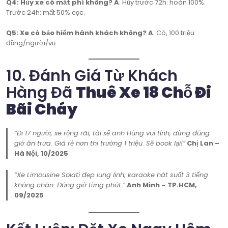
Q4: Hủy xe có mất phí không?
A
: Hủy trước 72h: hoàn 100%.
Trước 24h: mất 50% cọc.
Q5: Xe có bảo hiểm hành khách không?
A
: Có, 100 triệu
đồng/người/vụ.
10. Đánh Giá Từ Khách
Hàng Đã
Thuê Xe 18 Chỗ Đi
Bãi Cháy
“Đi 17 người, xe rộng rãi, tài xế anh Hùng vui tính, dừng đúng
giờ ăn trưa. Giá rẻ hơn thị trường 1 triệu. Sẽ book lại!”
Chị Lan –
Hà Nội, 10/2025
“Xe Limousine Solati đẹp lung linh, karaoke hát suốt 3 tiếng
không chán. Đúng giờ từng phút.”
Anh Minh – TP.HCM,
09/2025