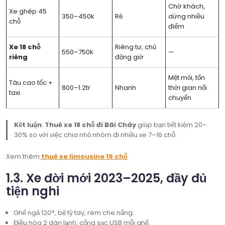
Chờ khách,
Xe ghép 45
350–450k
Rẻ
dừng nhiều
chỗ
điểm
Xe 18 chỗ
Riêng tư, chủ
550–750k
—
riêng
động giờ
Mệt mỏi, tốn
Tàu cao tốc +
800–1.2tr
Nhanh
thời gian nối
taxi
chuyến
Kết luận
:
Thuê xe 18 chỗ đi Bãi Cháy
giúp bạn tiết kiệm 20–
30% so với việc chia nhỏ nhóm đi nhiều xe 7–16 chỗ.
Xem thêm
thuê xe limousine 19 chỗ
1.3. Xe đời mới 2023–2025, đầy đủ
tiện nghi
Ghế ngả 120°, bệ tỳ tay, rèm che nắng.
Điều hòa 2 dàn lạnh, cổng sạc USB mỗi ghế.