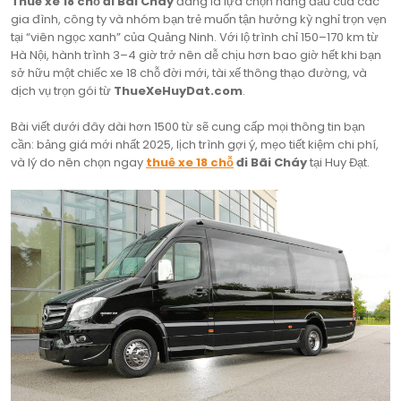
Thuê xe 18 chỗ đi Bãi Cháy
đang là lựa chọn hàng đầu của các
gia đình, công ty và nhóm bạn trẻ muốn tận hưởng kỳ nghỉ trọn vẹn
tại “viên ngọc xanh” của Quảng Ninh. Với lộ trình chỉ 150–170 km từ
Hà Nội, hành trình 3–4 giờ trở nên dễ chịu hơn bao giờ hết khi bạn
sở hữu một chiếc xe 18 chỗ đời mới, tài xế thông thạo đường, và
dịch vụ trọn gói từ
ThueXeHuyDat.com
.
Bài viết dưới đây dài hơn 1500 từ sẽ cung cấp mọi thông tin bạn
cần: bảng giá mới nhất 2025, lịch trình gợi ý, mẹo tiết kiệm chi phí,
và lý do nên chọn ngay
thuê xe 18 chỗ
đi Bãi Cháy
tại Huy Đạt.