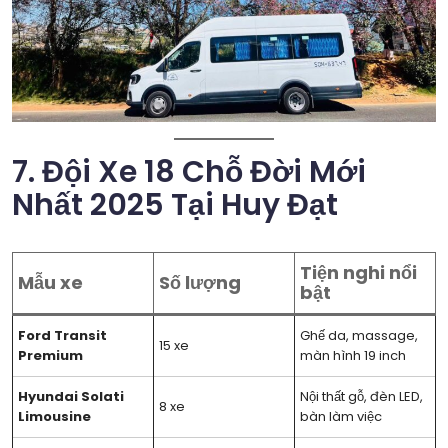
7. Đội Xe 18 Chỗ Đời Mới
Nhất 2025 Tại Huy Đạt
Tiện nghi nổi
Mẫu xe
Số lượng
bật
Ford Transit
Ghế da, massage,
15 xe
Premium
màn hình 19 inch
Hyundai Solati
Nội thất gỗ, đèn LED,
8 xe
Limousine
bàn làm việc