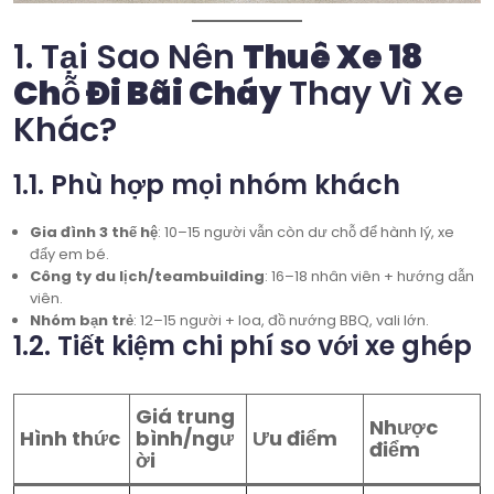
1. Tại Sao Nên
Thuê Xe 18
Chỗ Đi Bãi Cháy
Thay Vì Xe
Khác?
1.1. Phù hợp mọi nhóm khách
Gia đình 3 thế hệ
: 10–15 người vẫn còn dư chỗ để hành lý, xe
đẩy em bé.
Công ty du lịch/teambuilding
: 16–18 nhân viên + hướng dẫn
viên.
Nhóm bạn trẻ
: 12–15 người + loa, đồ nướng BBQ, vali lớn.
1.2. Tiết kiệm chi phí so với xe ghép
Giá trung
Nhược
Hình thức
bình/ngư
Ưu điểm
điểm
ời