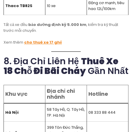
Động cơ mạnh, tiêu
Thaco TB82S
10 xe
hao 12L/100km
Tất cả xe đều
bảo dưỡng định kỳ 5.000 km
, kiểm tra kỹ thuật
trước mỗi chuyến.
Xem thêm
cho thuê xe 17 ghế
8. Địa Chỉ Liên Hệ
Thuê Xe
18 Chỗ Đi Bãi Cháy
Gần Nhất
Địa chỉ chi
Khu vực
Hotline
nhánh
58 Tây Hồ, Q. Tây Hồ,
Hà Nội
08 333 88 444
TP. Hà Nội
399 Tôn Đức Thắng,