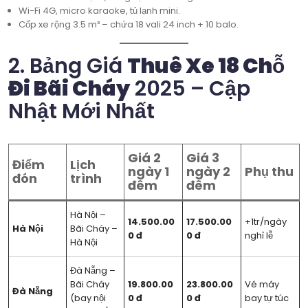
Wi-Fi 4G, micro karaoke, tủ lạnh mini.
Cốp xe rộng 3.5 m³ – chứa 18 vali 24 inch + 10 balo.
2. Bảng Giá
Thuê Xe 18 Chỗ
Đi Bãi Cháy
2025 – Cập
Nhật Mới Nhất
Giá 2
Giá 3
Điểm
Lịch
ngày 1
ngày 2
Phụ thu
đón
trình
đêm
đêm
Hà Nội –
14.500.00
17.500.00
+1tr/ngày
Hà Nội
Bãi Cháy –
0 đ
0 đ
nghỉ lễ
Hà Nội
Đà Nẵng –
Bãi Cháy
19.800.00
23.800.00
Vé máy
Đà Nẵng
(bay nội
0 đ
0 đ
bay tự túc