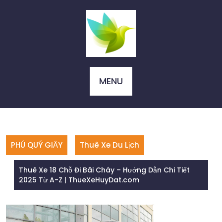
Skip
to
content
MENU
PHÚ QUÝ GIẤY
Thuê Xe Du Lịch
Thuê Xe 18 Chỗ Đi Bãi Cháy – Hướng Dẫn Chi Tiết
2025 Từ A-Z | ThueXeHuyDat.com