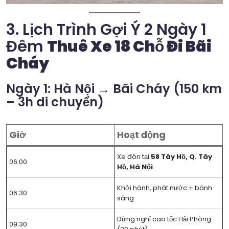
3. Lịch Trình Gợi Ý 2 Ngày 1
Đêm
Thuê Xe 18 Chỗ Đi Bãi
Cháy
Ngày 1: Hà Nội → Bãi Cháy (150 km
– 3h di chuyển)
Giờ
Hoạt động
Xe đón tại
58 Tây Hồ, Q. Tây
06:00
Hồ, Hà Nội
Khởi hành, phát nước + bánh
06:30
sáng
Dừng nghỉ cao tốc Hải Phòng
09:30