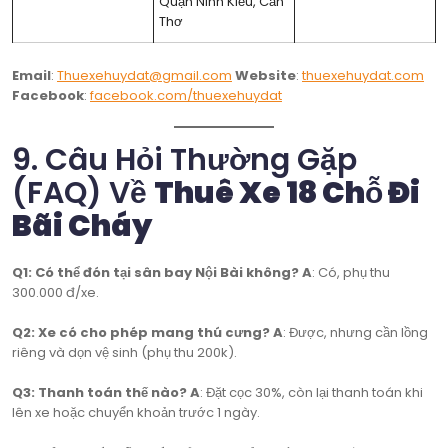
Quận Ninh Kiều, Cần
Thơ
Email
:
Thuexehuydat@gmail.com
Website
:
thuexehuydat.com
Facebook
:
facebook.com/thuexehuydat
9. Câu Hỏi Thường Gặp
(FAQ) Về
Thuê Xe 18 Chỗ Đi
Bãi Cháy
Q1: Có thể đón tại sân bay Nội Bài không?
A
: Có, phụ thu
300.000 đ/xe.
Q2: Xe có cho phép mang thú cưng?
A
: Được, nhưng cần lồng
riêng và dọn vệ sinh (phụ thu 200k).
Q3: Thanh toán thế nào?
A
: Đặt cọc 30%, còn lại thanh toán khi
lên xe hoặc chuyển khoản trước 1 ngày.