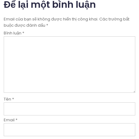
Để lại một bình luận
viết
Email của bạn sẽ không được hiển thị công khai.
Các trường bắt
buộc được đánh dấu
*
Bình luận
*
Tên
*
Email
*