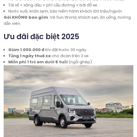
Tài xế + xăng dầu + phí cầu đường + bãi đỗ xe.
Nước suối, khăn lạnh, bảo hiểm hành khách 100 triệu/người.
Gói KHÔNG bao gồm
: Vé Sun World, khách sạn, ăn uống, hướng
dẫn viên.
Ưu đãi đặc biệt 2025
Giảm 1.000.000 đ
khi đặt trước 30 ngày.
Tặng 1 ngày thuê xe
cho đoàn trên 3 xe.
Miễn phí 1 trẻ em dưới 5 tuổi
(ngồi ghép).