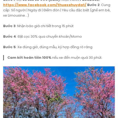
https://www.facebook.com/thuexehuydat/
Bước 2
: Cung
cấp: Số người | Ngày đi | Điểm đón | Yêu cầu đặc biệt (ghế em bé,
xe Limousine…)
Bước 3
: Nhận báo giá chi tiết trong 15 phút
Bước 4
: Đặt cọc 30% qua chuyển khoản/Momo
Bước 5
: Xe đúng giờ, đúng mẫu, ký hợp đồng rõ ràng
Cam kết hoàn tiền 100%
nếu xe đến muộn quá 30 phút.