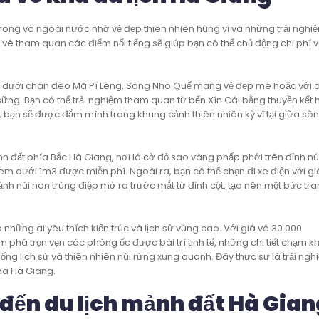
ong và ngoài nước nhờ vẻ đẹp thiên nhiên hùng vĩ và những trải nghi
iá vé tham quan các điểm nổi tiếng sẽ giúp bạn có thể chủ động chi phí 
ĩ dưới chân đèo Mã Pí Lèng, Sông Nho Quế mang vẻ đẹp mê hoặc với
ng. Bạn có thể trải nghiệm tham quan từ bến Xín Cái bằng thuyền kết 
, bạn sẽ được đắm mình trong khung cảnh thiên nhiên kỳ vĩ tại giữa sô
nh đất phía Bắc Hà Giang, nơi lá cờ đỏ sao vàng phấp phới trên đỉnh nú
em dưới 1m3 được miễn phí. Ngoài ra, bạn có thể chọn đi xe điện với gi
h núi non trùng điệp mở ra trước mắt từ đỉnh cột, tạo nên một bức tra
những ai yêu thích kiến trúc và lịch sử vùng cao. Với giá vé 30.000
 phá trọn vẹn các phòng ốc được bài trí tinh tế, những chi tiết chạm k
g lịch sử và thiên nhiên núi rừng xung quanh. Đây thực sự là trải ng
há Hà Giang.
 đến du lịch mảnh đất Hà Gia