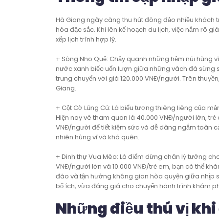
Hà Giang ngày càng thu hút đông đảo nhiều khách tr
hóa đặc sắc. Khi lên kế hoạch du lịch, việc nắm rõ g
xếp lịch trình hợp lý.
+ Sông Nho Quế: Chảy quanh những hẻm núi hùng v
nước xanh biếc uốn lượn giữa những vách đá sừng sữ
trung chuyển với giá 120.000 VNĐ/người. Trên thuyền
Giang.
+ Cột Cờ Lũng Cú: Là biểu tượng thiêng liêng của mả
Hiện nay vé tham quan là 40.000 VNĐ/người lớn, trẻ 
VNĐ/người để tiết kiệm sức và dễ dàng ngắm toàn cản
nhiên hùng vĩ và khó quên.
+ Dinh thự Vua Mèo: Là điểm dừng chân lý tưởng cho 
VNĐ/người lớn và 10.000 VNĐ/trẻ em, bạn có thể khám
đáo và tận hưởng không gian hòa quyện giữa nhịp sốn
bổ ích, vừa đáng giá cho chuyến hành trình khám p
Những điều thú vị khi