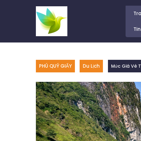
Skip
to
Tr
content
Tin
PHÚ QUÝ GIẤY
Du Lịch
Mức Giá Vé T