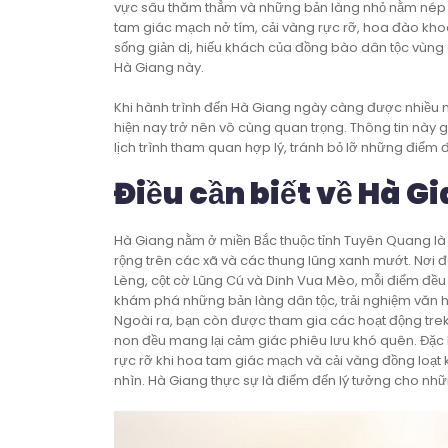
vực sâu thăm thẳm và những bản làng nhỏ nằm nép mì
tam giác mạch nở tím, cải vàng rực rỡ, hoa đào kho
sống giản dị, hiếu khách của đồng bào dân tộc vùng 
Hà Giang này.
Khi hành trình đến Hà Giang ngày càng được nhiều n
hiện nay trở nên vô cùng quan trọng. Thông tin này g
lịch trình tham quan hợp lý, tránh bỏ lỡ những điểm 
Điều cần biết về Hà G
Hà Giang nằm ở miền Bắc thuộc tỉnh Tuyên Quang là 
rộng trên các xã và các thung lũng xanh mướt. Nơi 
Lèng, cột cờ Lũng Cú và Dinh Vua Mèo, mỗi điểm đều
khám phá những bản làng dân tộc, trải nghiệm văn hó
Ngoài ra, bạn còn được tham gia các hoạt động tre
non đều mang lại cảm giác phiêu lưu khó quên. Đặc
rực rỡ khi hoa tam giác mạch và cải vàng đồng loạt
nhìn. Hà Giang thực sự là điểm đến lý tưởng cho nhữn