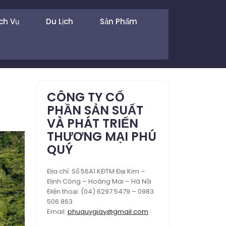
ch Vụ
Du Lịch
Sản Phẩm
CÔNG TY CỔ
PHẦN SẢN SUẤT
VÀ PHÁT TRIỂN
THƯƠNG MẠI PHÚ
QUÝ
Địa chỉ: Số 56A1 KĐTM Đại Kim –
Định Công – Hoàng Mai – Hà Nội
Điện thoại: (04) 6297 5479 – 0983
506 863
Email:
phuquygiay@gmail.com