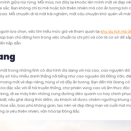
nh giữa núi rừng. Mỗi mùa, nơi đây lại khoác lên mình một vẻ đẹp ri
e sắc. Bạn không chỉ bị mê hoặc bởi thiên nhiên mà còn ấn tượng bởi 
cao. Mỗi chuyến đi là một trải nghiệm, một câu chuyện khó quên về mả
gười lựa chọn, việc tìm hiểu mức giá vé tham quan tại
khu du lịch Hà 
iúp bạn chủ động hơn trong việc chuẩn bị chi phí và còn là cơ sở để sắ
đến hấp dẫn.
iang
một trong những tỉnh có địa hình đa dạng với núi cao, cao nguyên đá t
đây sở hữu nhiều danh thắng nổi tiếng như cao nguyên đá Đồng Văn, đ
 mang một vẻ đẹp riêng, hùng vĩ và đầy ấn tượng. Bạn đến Hà Giang có 
a đặc sắc với lễ hội truyền thống, chợ phiên vùng cao và ẩm thực độc
kking, đi xe máy trên những cung đường đèo quanh co hay chinh phục
 biệt, nếu ghé đúng thời điểm, du khách sẽ được chiêm ngưỡng khung
 khoe sắc, bao phủ không gian, tạo nên vẻ đẹp lãng mạn và cuốn hút m
g ai yêu thiên nhiên, văn hóa tại Đông Bắc.