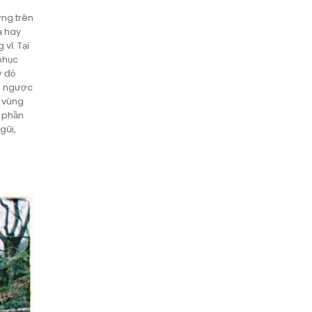
ứng trên
ạ hay
vĩ. Tại
phục
ờ đỏ
nh ngược
ợ vùng
 phần
gũi,