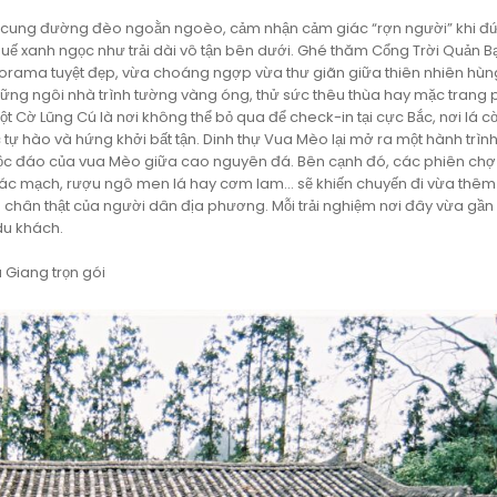
g cung đường đèo ngoằn ngoèo, cảm nhận cảm giác “rợn người” khi đ
 xanh ngọc như trải dài vô tận bên dưới. Ghé thăm Cổng Trời Quản B
orama tuyệt đẹp, vừa choáng ngợp vừa thư giãn giữa thiên nhiên hùng 
ững ngôi nhà trình tường vàng óng, thử sức thêu thùa hay mặc trang 
t Cờ Lũng Cú là nơi không thể bỏ qua để check-in tại cực Bắc, nơi lá c
tự hào và hứng khởi bất tận. Dinh thự Vua Mèo lại mở ra một hành trì
c độc đáo của vua Mèo giữa cao nguyên đá. Bên cạnh đó, các phiên ch
iác mạch, rượu ngô men lá hay cơm lam… sẽ khiến chuyến đi vừa thêm
hân thật của người dân địa phương. Mỗi trải nghiệm nơi đây vừa gần 
du khách.
 Giang trọn gói