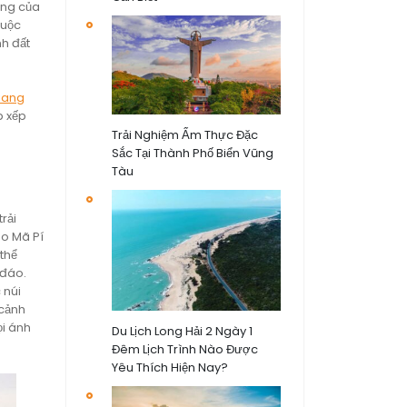
êng của
cuộc
nh đất
Giang
p xếp
Trải Nghiệm Ẩm Thực Đặc
Sắc Tại Thành Phố Biển Vũng
Tàu
rải
èo Mã Pí
thể
 đáo.
 núi
 cảnh
ọi ánh
Du Lịch Long Hải 2 Ngày 1
Đêm Lịch Trình Nào Được
Yêu Thích Hiện Nay?