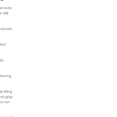
 an toàn
h đất
 và kính
thủ”
oặc
 phương
ạt động
 và giúp
ực nơi