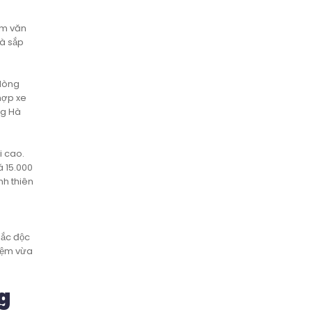
ệm văn
và sắp
 dòng
hợp xe
ng Hà
i cao.
á 15.000
nh thiên
hắc độc
hiệm vừa
ng