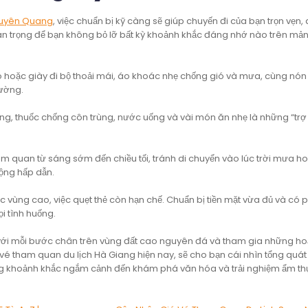
uyên Quang
, việc chuẩn bị kỹ càng sẽ giúp chuyến đi của bạn trọn vẹn,
quan trọng để bạn không bỏ lỡ bất kỳ khoảnh khắc đáng nhớ nào trên mản
 hoặc giày đi bộ thoải mái, áo khoác nhẹ chống gió và mưa, cùng nón
hường.
ng, thuốc chống côn trùng, nước uống và vài món ăn nhẹ là những “trợ 
ham quan từ sáng sớm đến chiều tối, tránh di chuyển vào lúc trời mưa h
ộng hấp dẫn.
c vùng cao, việc quẹt thẻ còn hạn chế. Chuẩn bị tiền mặt vừa đủ và có
i tình huống.
i mỗi bước chân trên vùng đất cao nguyên đá và tham gia những ho
vé tham quan du lịch Hà Giang hiện nay, sẽ cho bạn cái nhìn tổng quát
ừng khoảnh khắc ngắm cảnh đến khám phá văn hóa và trải nghiệm ẩm th