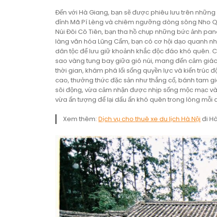
Đến với Hà Giang, bạn sẽ được phiêu lưu trên nhữn
đỉnh Mã Pí Lèng và chiêm ngưỡng dòng sông Nho Quế
Núi Đôi Cô Tiên, bạn tha hồ chụp những bức ảnh pan
làng văn hóa Lũng Cẩm, bạn có cơ hội dạo quanh nh
dân tộc để lưu giữ khoảnh khắc độc đáo khó quên. Cộ
sao vàng tung bay giữa gió núi, mang đến cảm giác 
thời gian, khám phá lối sống quyền lực và kiến trú
cao, thưởng thức đặc sản như thắng cố, bánh tam g
sôi động, vừa cảm nhận được nhịp sống mộc mạc và c
vừa ấn tượng để lại dấu ấn khó quên trong lòng mỗi 
Xem thêm:
Dịch vụ cho thuê xe du lịch Hà Nội
đi Hà