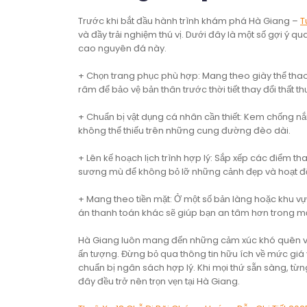
Trước khi bắt đầu hành trình khám phá Hà Giang –
T
và đầy trải nghiệm thú vị. Dưới đây là một số gợi ý 
cao nguyên đá này.
+ Chọn trang phục phù hợp: Mang theo giày thể thao
râm để bảo vệ bản thân trước thời tiết thay đổi thất t
+ Chuẩn bị vật dụng cá nhân cần thiết: Kem chống nắ
không thể thiếu trên những cung đường đèo dài.
+ Lên kế hoạch lịch trình hợp lý: Sắp xếp các điểm t
sương mù để không bỏ lỡ những cảnh đẹp và hoạt đ
+ Mang theo tiền mặt: Ở một số bản làng hoặc khu vự
án thanh toán khác sẽ giúp bạn an tâm hơn trong mọ
Hà Giang luôn mang đến những cảm xúc khó quên vớ
ấn tượng. Đừng bỏ qua thông tin hữu ích về mức giá 
chuẩn bị ngân sách hợp lý. Khi mọi thứ sẵn sàng, t
đây đều trở nên trọn vẹn tại Hà Giang.