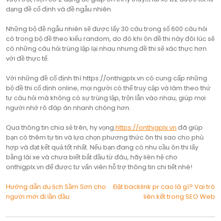
dạng đề cố định và đề ngẫu nhiên.
Những bộ đề ngẫu nhiên sẽ được lấy 30 câu trong số 600 câu hỏi
có trong bộ đề theo kiểu random, do đó khi ôn đề thi này đôi lúc sẽ
có những câu hỏi trùng lập lại nhau nhưng đề thi sẽ xác thực hơn
với đề thực tế.
Với những đề cố định thì https://onthigplx.vn có cung cấp những
bộ đề thi cố định online, mọi người có thể truy cập và làm theo thứ
tự câu hỏi mà không có sự trùng lập, trộn lẫn vào nhau, giúp mọi
người nhớ rõ đáp án nhanh chóng hơn.
Qua thông tin chia sẻ trên, hy vọng
https://onthigplx.vn
đã giúp
bạn có thêm tự tin và lựa chọn phương thức ôn thi sao cho phù
hợp và đạt kết quả tốt nhất. Nếu bạn đang có nhu cầu ôn thi lấy
bằng lái xe và chưa biết bắt đầu từ đâu, hãy liên hệ cho
onthigplx.vn để được tư vấn viên hỗ trợ thông tin chi tiết nhé!
Điều
Hướng dẫn du lịch Sầm Sơn cho
Đặt backlink pr cao là gì? Vai trò
người mới đi lần đầu
liên kết trong SEO Web
hướng