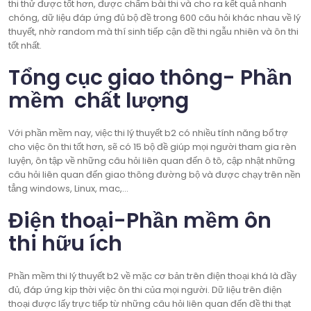
thi thử được tốt hơn, được chấm bài thi và cho ra kết quả nhanh
chóng, dữ liệu đáp ứng đủ bộ đề trong 600 câu hỏi khác nhau về lý
thuyết, nhờ random mà thí sinh tiếp cận đề thi ngẫu nhiên và ôn thi
tốt nhất.
Tổng cục giao thông- Phần
mềm chất lượng
Với phần mềm nay, việc thi lý thuyết b2 có nhiều tính năng bổ trợ
cho việc ôn thi tốt hơn, sẽ có 15 bộ đề giúp mọi người tham gia rèn
luyện, ôn tập về những câu hỏi liên quan đến ô tô, cập nhật những
câu hỏi liên quan đến giao thông đường bộ và được chạy trên nền
tẳng windows, Linux, mac,…
Điện thoại-Phần mềm ôn
thi hữu ích
Phần mềm thi lý thuyết b2 về mặc cơ bản trên điện thoại khá là đầy
đủ, đáp ứng kịp thời việc ôn thi của mọi người. Dữ liệu trên điện
thoại được lấy trực tiếp từ những câu hỏi liên quan đến đề thi thạt