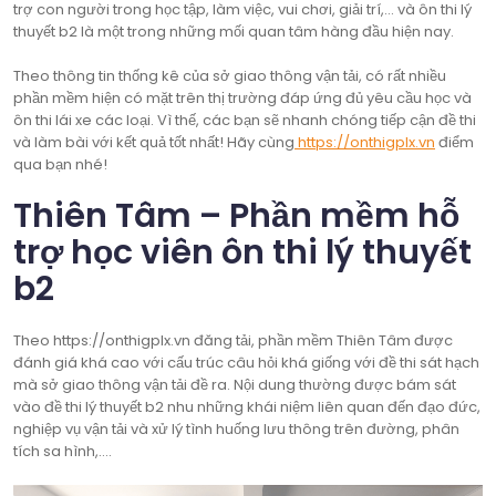
trợ con người trong học tập, làm việc, vui chơi, giải trí,… và ôn thi lý
thuyết b2 là một trong những mối quan tâm hàng đầu hiện nay.
Theo thông tin thống kê của sở giao thông vận tải, có rất nhiều
phần mềm hiện có mặt trên thị trường đáp ứng đủ yêu cầu học và
ôn thi lái xe các loại. Vì thế, các bạn sẽ nhanh chóng tiếp cận đề thi
và làm bài với kết quả tốt nhất! Hãy cùng
https://onthigplx.vn
điểm
qua bạn nhé!
Thiên Tâm – Phần mềm hỗ
trợ học viên ôn thi lý thuyết
b2
Theo https://onthigplx.vn đăng tải, phần mềm Thiên Tâm được
đánh giá khá cao với cấu trúc câu hỏi khá giống với đề thi sát hạch
mà sở giao thông vận tải đề ra. Nội dung thường được bám sát
vào đề thi lý thuyết b2 nhu những khái niệm liên quan đến đạo đức,
nghiệp vụ vận tải và xử lý tình huống lưu thông trên đường, phân
tích sa hình,….