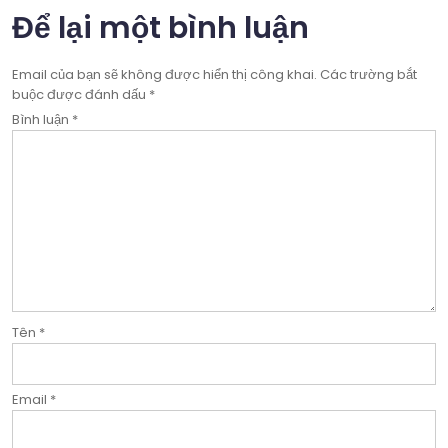
bài
Để lại một bình luận
viết
Email của bạn sẽ không được hiển thị công khai.
Các trường bắt
buộc được đánh dấu
*
Bình luận
*
Tên
*
Email
*