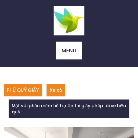
Skip
to
content
MENU
PHÚ QUÝ GIẤY
Xe cộ
Một vài phần mềm hỗ trợ ôn thi giấy phép lái xe hiệu
quả