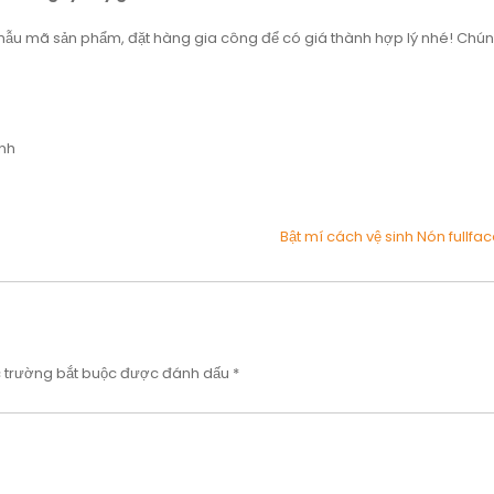
mẫu mã sản phẩm, đặt hàng gia công để có giá thành hợp lý nhé! Chún
inh
Bật mí cách vệ sinh Nón fullfa
 trường bắt buộc được đánh dấu
*