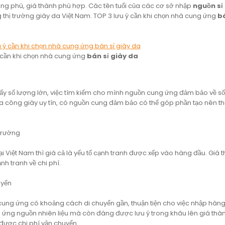
g phú, giá thành phù hợp. Các tên tuổi của các cơ sở nhập
nguồn sỉ
 thị trường giày da Việt Nam. TOP 3 lưu ý cần khi chọn nhà cung ứng
bá
ý cần khi chọn nhà cung ứng
bán sỉ giày da
 lấy số lượng lớn, việc tìm kiếm cho mình nguồn cung ứng đảm bảo về s
gia công giày uy tín, có nguồn cung đảm bảo có thể góp phần tạo nên 
 trường
 Tại Việt Nam thì giá cả là yếu tố cạnh tranh được xếp vào hàng đầu. Giá 
nh tranh về chi phí.
uyển
ung ứng có khoảng cách di chuyển gần, thuận tiện cho việc nhập hàng,
 ứng nguồn nhiên liệu mà còn đáng được lưu ý trong khâu lên giá thà
được chi phí vận chuyển.