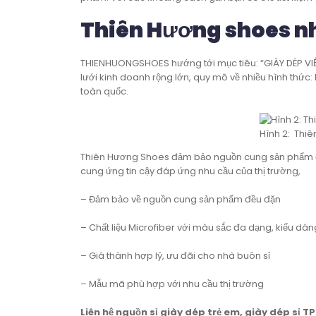
Thiên Hương shoes nh
THIENHUONGSHOES hướng tới mục tiêu: “GIÀY DÉP VI
lưới kinh doanh rộng lớn, quy mô về nhiều hình thức:
toàn quốc.
Hình 2: Thi
Thiên Hương Shoes đảm bảo nguồn cung sản phẩm đề
cung ứng tin cậy đáp ứng nhu cầu của thị trường,
– Đảm bảo về nguồn cung sản phẩm đều đặn
– Chất liệu Microfiber với màu sắc đa dạng, kiểu dá
– Giá thành hợp lý, ưu đãi cho nhà buôn sỉ
– Mẫu mã phù hợp với nhu cầu thị trường
Liên hệ nguồn sỉ giày dép trẻ em, giày dép sỉ 