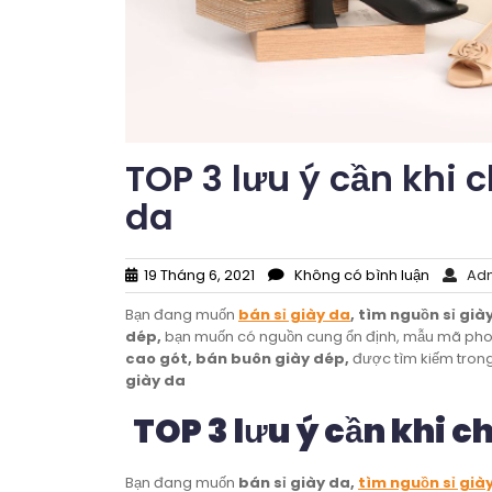
TOP 3 lưu ý cần khi 
da
19 Tháng 6, 2021
Không có bình luận
Adm
Bạn đang muốn
bán sỉ giày da
, tìm nguồn sỉ già
dép,
bạn muốn có nguồn cung ổn định, mẫu mã phon
cao gót, bán buôn giày dép,
được tìm kiếm trong
giày da
TOP 3 lưu ý cần khi c
Bạn đang muốn
bán sỉ giày da,
tìm nguồn sỉ già