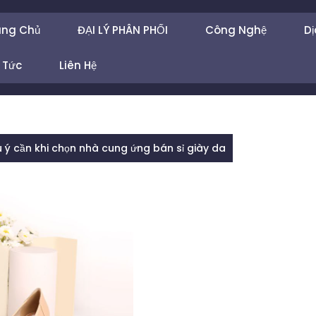
ang Chủ
ĐẠI LÝ PHÂN PHỐI
Công Nghệ
Dị
 Tức
Liên Hệ
u ý cần khi chọn nhà cung ứng bán sỉ giày da