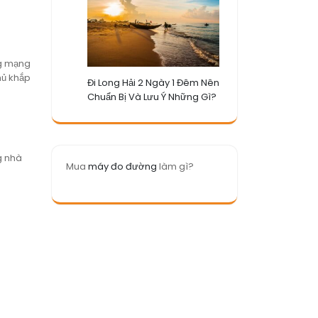
ng mạng
hủ khắp
Đi Long Hải 2 Ngày 1 Đêm Nên
Chuẩn Bị Và Lưu Ý Những Gì?
g nhà
Mua
máy đo đường
làm gì?