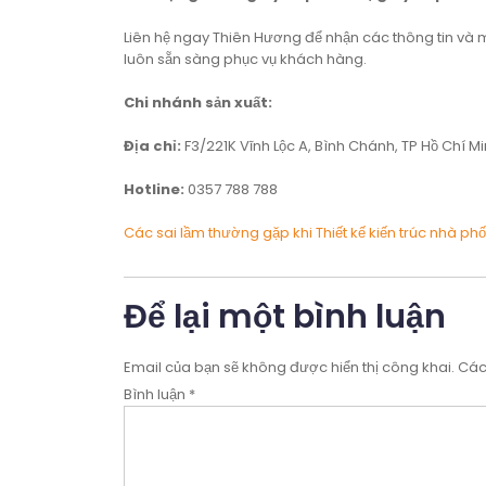
Liên hệ ngay Thiên Hương để nhận các thông tin và 
luôn sẵn sàng phục vụ khách hàng.
Chi nhánh sản xuất:
Địa chỉ:
F3/221K Vĩnh Lộc A, Bình Chánh, TP Hồ Chí M
Hotline:
0357 788 788
Điều
Các sai lầm thường gặp khi Thiết kế kiến trúc nhà phố
hướng
bài
Để lại một bình luận
viết
Email của bạn sẽ không được hiển thị công khai.
Các
Bình luận
*