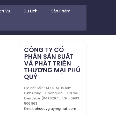
ch Vụ
Du Lịch
Sản Phẩm
CÔNG TY CỔ
PHẦN SẢN SUẤT
VÀ PHÁT TRIỂN
THƯƠNG MẠI PHÚ
QUÝ
Địa chỉ: Số 56A1 KĐTM Đại Kim –
Định Công – Hoàng Mai – Hà Nội
Điện thoại: (04) 6297 5479 – 0983
506 863
Email:
phuquygiay@gmail.com