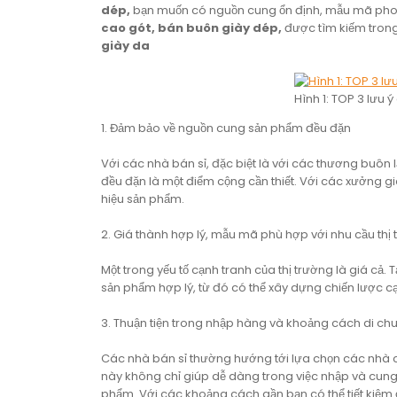
dép,
bạn muốn có nguồn cung ổn định, mẫu mã phon
cao gót, bán buôn giày dép,
được tìm kiếm trong
giày da
Hình 1: TOP 3 lưu 
1. Đảm bảo về nguồn cung sản phẩm đều đặn
Với các nhà bán sỉ, đặc biệt là với các thương buôn
đều đặn là một điểm cộng cần thiết. Với các xưởng 
hiệu sản phẩm.
2. Giá thành hợp lý, mẫu mã phù hợp với nhu cầu thị
Một trong yếu tố cạnh tranh của thị trường là giá cả.
sản phẩm hợp lý, từ đó có thể xây dựng chiến lược cạ
3. Thuận tiện trong nhập hàng và khoảng cách di ch
Các nhà bán sỉ thường hướng tới lựa chọn các nhà c
này không chỉ giúp dễ dàng trong việc nhập và cung
phẩm. Với các khoảng cách gần bạn có thể tiết kiệm 