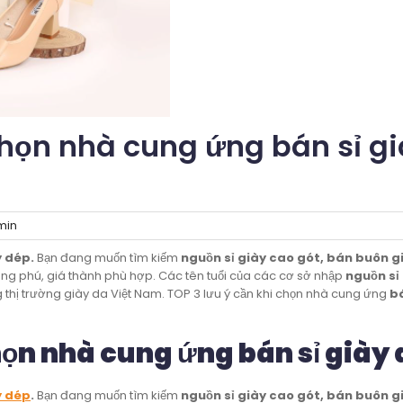
chọn nhà cung ứng bán sỉ g
in
y dép.
Bạn đang muốn tìm kiếm
nguồn sỉ giày cao gót, bán buôn g
g phú, giá thành phù hợp. Các tên tuổi của các cơ sở nhập
nguồn sỉ
 thị trường giày da Việt Nam. TOP 3 lưu ý cần khi chọn nhà cung ứng
bá
họn nhà cung ứng bán sỉ giày
y dép
.
Bạn đang muốn tìm kiếm
nguồn sỉ giày cao gót, bán buôn g