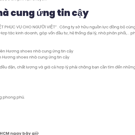
à cung ứng tin cậy
ỆT PHỤC VỤ CHO NGƯỜI VIỆT” . Công ty sở hữu nguồn lực đồng bộ cù
 Hợp tác kinh doanh, góp vốn đầu tư, hệ thống đại lý, nhà phân phối,… p
ên Hương shoes nhà cung ứng tin cậy
u đặn, chất lượng và giá cả hợp lý phải chăng bạn cần tìm đến nhữn
ng phong phú.
TPHCM ngay bây giờ