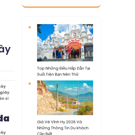
iày
Top Những Điều Hấp Dẫn Tại
Suối Tiên Bạn Nên Thử
iày
 giày
n sỉ
 da
Giá Vé Vĩnh Hy 2026 Và
Những Thông Tin Du khách
iày
Cần Biết