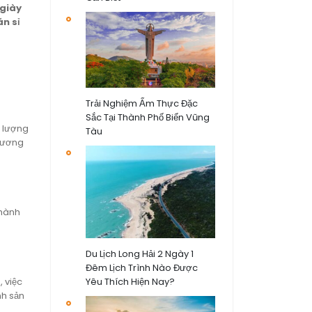
 giày
n sỉ
Trải Nghiệm Ẩm Thực Đặc
Sắc Tại Thành Phố Biển Vũng
ố lượng
Tàu
thương
thành
Du Lịch Long Hải 2 Ngày 1
Đêm Lịch Trình Nào Được
 việc
Yêu Thích Hiện Nay?
nh sản