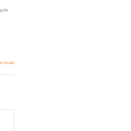
g tôi
ce chuẩn