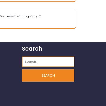
Mua
máy đo đường
làm gì?
Search