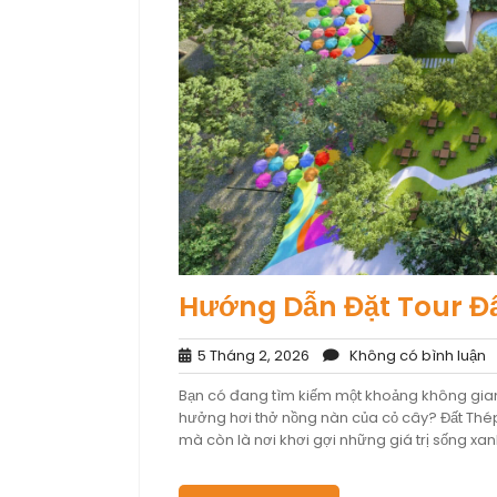
Hướng Dẫn Đặt Tour Đ
5
K
5 Tháng 2, 2026
Không có bình luận
Tháng
c
Bạn có đang tìm kiếm một khoảng không gian 
2,
b
hưởng hơi thở nồng nàn của cỏ cây? Đất Thép 
2026
l
mà còn là nơi khơi gợi những giá trị sống xan