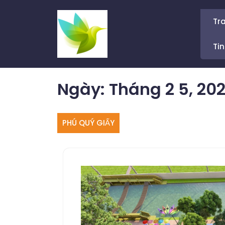
Skip
to
Tr
content
Tin
Ngày:
Tháng 2 5, 20
PHÚ QUÝ GIẤY