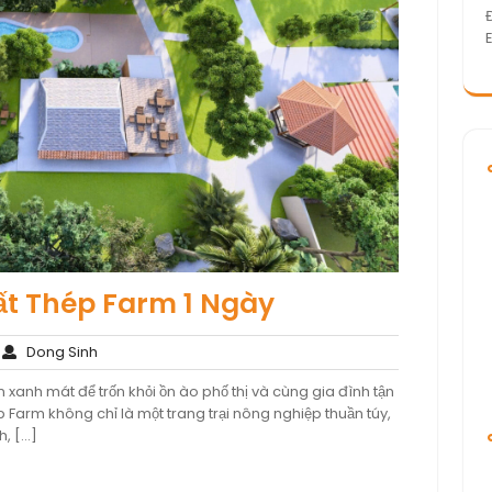
ất Thép Farm 1 Ngày
hông
Dong
Dong Sinh
ó
Sinh
xanh mát để trốn khỏi ồn ào phố thị và cùng gia đình tận
ình
Farm không chỉ là một trang trại nông nghiệp thuần túy,
uận
h, […]