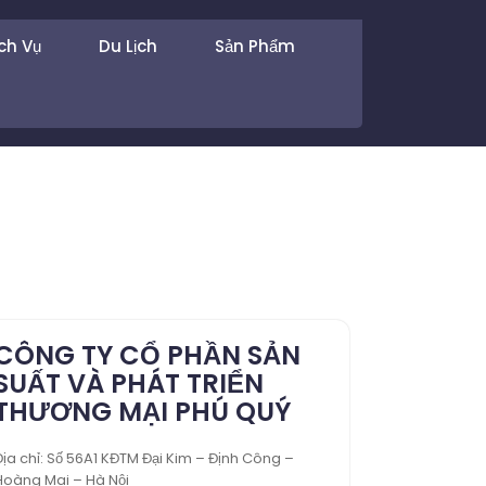
ch Vụ
Du Lịch
Sản Phẩm
CÔNG TY CỔ PHẦN SẢN
SUẤT VÀ PHÁT TRIỂN
THƯƠNG MẠI PHÚ QUÝ
Địa chỉ: Số 56A1 KĐTM Đại Kim – Định Công –
Hoàng Mai – Hà Nội