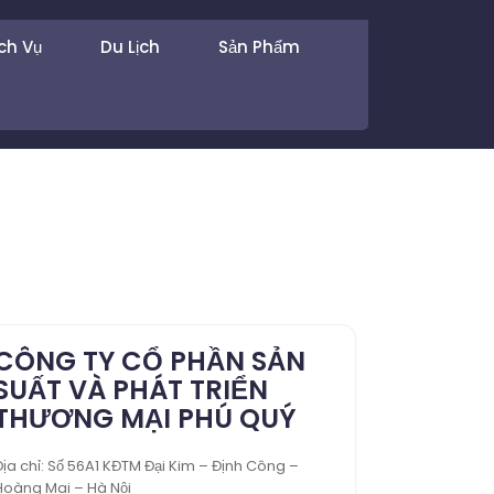
ch Vụ
Du Lịch
Sản Phẩm
CÔNG TY CỔ PHẦN SẢN
SUẤT VÀ PHÁT TRIỂN
THƯƠNG MẠI PHÚ QUÝ
Địa chỉ: Số 56A1 KĐTM Đại Kim – Định Công –
Hoàng Mai – Hà Nội