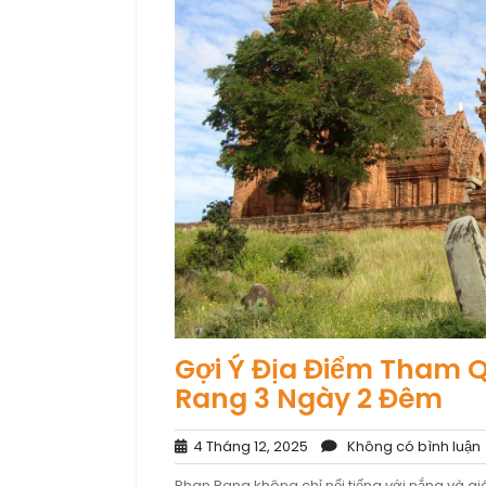
Gợi Ý Địa Điểm Tham Q
Rang 3 Ngày 2 Đêm
4
4 Tháng 12, 2025
Không có bình luận
Tháng
Phan Rang không chỉ nổi tiếng với nắng và g