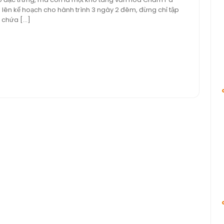
bình
 lên kế hoạch cho hành trình 3 ngày 2 đêm, đừng chỉ tập
luận
n chứa […]