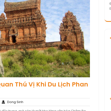
uan Thú Vị Khi Du Lịch Phan
Không
Dong
Dong Sinh
có
Sinh
ió đặc trưng, mà còn là một kho tàng văn hóa Chăm Pa