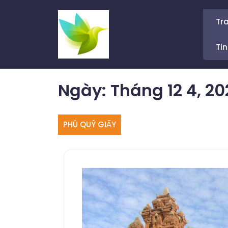
Skip
to
Tr
content
Tin
Ngày:
Tháng 12 4, 20
PHÚ QUÝ GIẤY