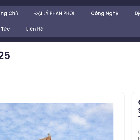
ang Chủ
ĐẠI LÝ PHÂN PHỐI
Công Nghệ
Dị
 Tức
Liên Hệ
25