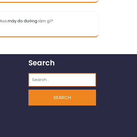
Mua
máy đo đường
làm gì?
Search