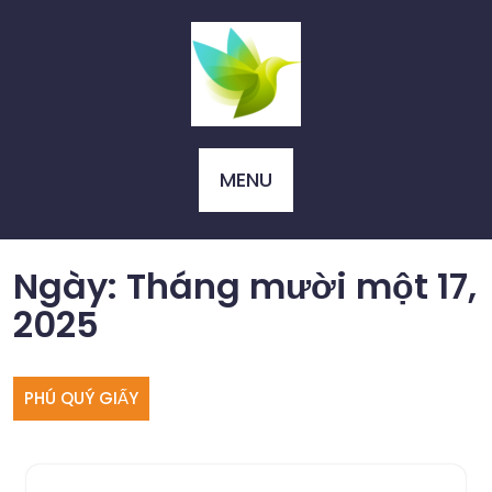
Skip
to
content
MENU
Ngày:
Tháng mười một 17,
2025
PHÚ QUÝ GIẤY