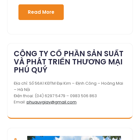
Read More
CÔNG TY CỔ PHẦN SẢN SUẤT
VÀ PHÁT TRIỂN THƯƠNG MẠI
PHÚ QUÝ
Địa chỉ: Số 56A1 KĐTM Đại Kim – Định Công – Hoàng Mai
– Hà Nội
Điện thoại: (04) 6297 5479 – 0983 506 863
Email:
phuquygiay@gmail.com