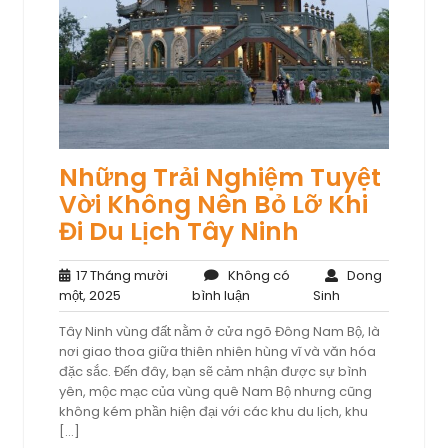
Những Trải Nghiệm Tuyệt
Vời Không Nên Bỏ Lỡ Khi
Đi Du Lịch Tây Ninh
17 Tháng mười
Không có
Dong
17
Không
Dong
một, 2025
bình luận
Sinh
Tháng
có
Sinh
Tây Ninh vùng đất nằm ở cửa ngõ Đông Nam Bộ, là
mười
bình
nơi giao thoa giữa thiên nhiên hùng vĩ và văn hóa
một,
luận
đặc sắc. Đến đây, bạn sẽ cảm nhận được sự bình
2025
yên, mộc mạc của vùng quê Nam Bộ nhưng cũng
không kém phần hiện đại với các khu du lịch, khu
[…]