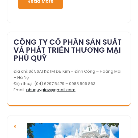
Read More
CÔNG TY CỔ PHẦN SẢN SUẤT
VÀ PHÁT TRIỂN THƯƠNG MẠI
PHÚ QUÝ
Địa chỉ: Số 56A1 KĐTM Đại Kim – Định Công – Hoàng Mai
– Hà Nội
Điện thoại: (04) 6297 5479 – 0983 506 863
Email:
phuquygiay@gmail.com