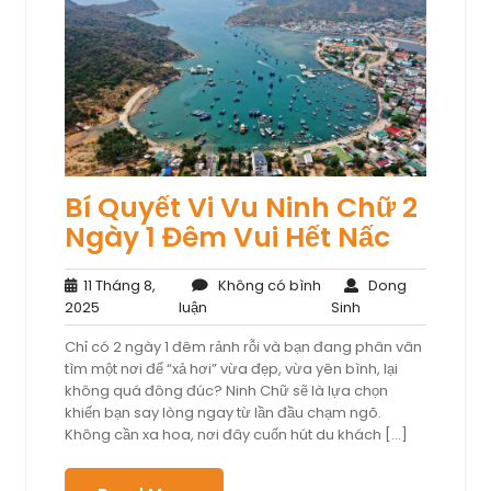
Bí Quyết Vi Vu Ninh Chữ 2
Ngày 1 Đêm Vui Hết Nấc
11 Tháng 8,
Không có bình
Dong
11
Không
Dong
2025
luận
Sinh
Tháng
có
Sinh
Chỉ có 2 ngày 1 đêm rảnh rỗi và bạn đang phân vân
8,
bình
tìm một nơi để “xả hơi” vừa đẹp, vừa yên bình, lại
2025
luận
không quá đông đúc? Ninh Chữ sẽ là lựa chọn
khiến bạn say lòng ngay từ lần đầu chạm ngõ.
Không cần xa hoa, nơi đây cuốn hút du khách […]