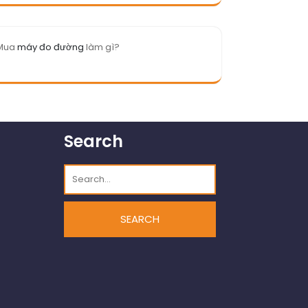
Mua
máy đo đường
làm gì?
Search