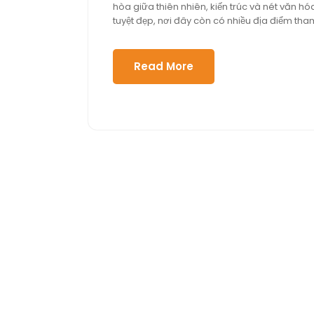
hòa giữa thiên nhiên, kiến trúc và nét văn hó
2025
l
tuyệt đẹp, nơi đây còn có nhiều địa điểm th
Read More