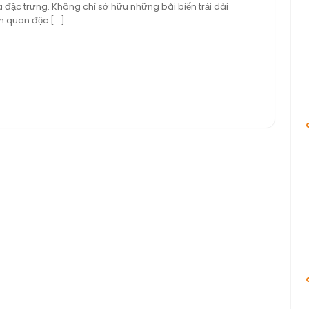
a đặc trưng. Không chỉ sở hữu những bãi biển trải dài
uận
am quan độc […]