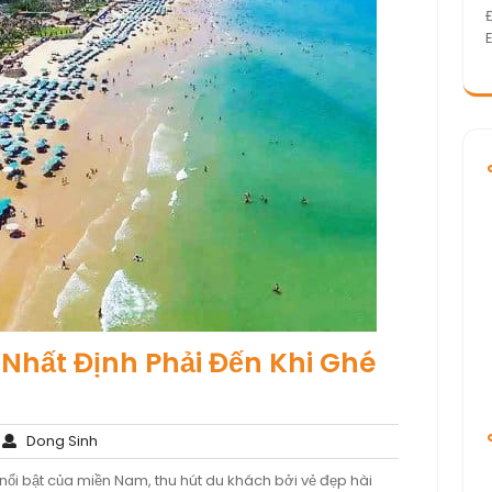
Nhất Định Phải Đến Khi Ghé
hông
Dong
Dong Sinh
ó
Sinh
ổi bật của miền Nam, thu hút du khách bởi vẻ đẹp hài
ình