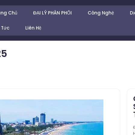
ang Chủ
ĐẠI LÝ PHÂN PHỐI
Công Nghệ
Dị
 Tức
Liên Hệ
25