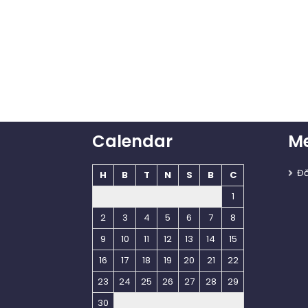
Calendar
M
Đ
H
B
T
N
S
B
C
1
2
3
4
5
6
7
8
9
10
11
12
13
14
15
16
17
18
19
20
21
22
23
24
25
26
27
28
29
30