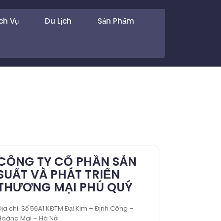
ch Vụ
Du Lịch
Sản Phẩm
CÔNG TY CỔ PHẦN SẢN
SUẤT VÀ PHÁT TRIỂN
THƯƠNG MẠI PHÚ QUÝ
Địa chỉ: Số 56A1 KĐTM Đại Kim – Định Công –
Hoàng Mai – Hà Nội