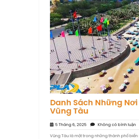
Danh Sách Những Nơi 
Vũng Tàu
5
K
5 Tháng 6, 2025
Không có bình luận
Tháng
c
Vũng Tàu là một trong những thành phố biển n
6,
b