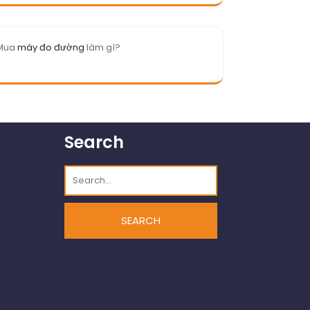
Mua
máy đo đường
làm gì?
Search