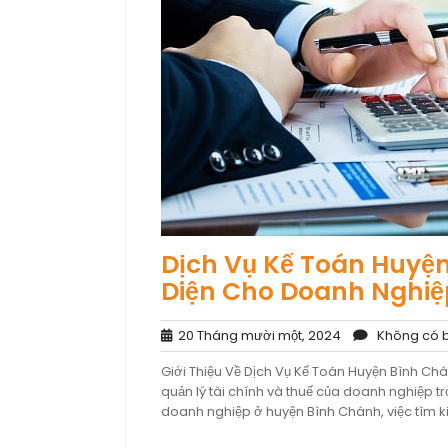
Dịch Vụ Kế Toán Huyện
Diện Cho Doanh Nghiệ
20
20 Tháng mười một, 2024
Không có b
Tháng
Giới Thiệu Về Dịch Vụ Kế Toán Huyện Bình Chán
mười
quản lý tài chính và thuế của doanh nghiệp tr
một,
doanh nghiệp ở huyện Bình Chánh, việc tìm ki
2024