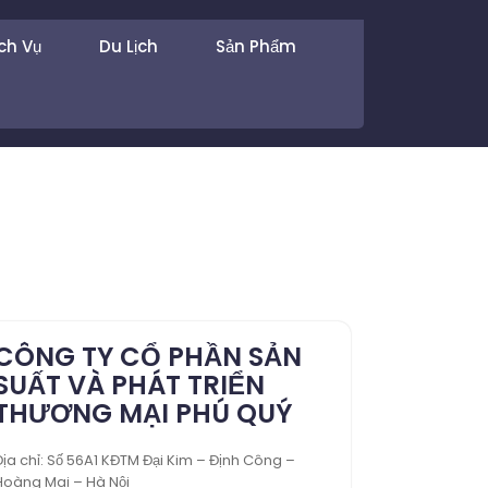
ch Vụ
Du Lịch
Sản Phẩm
CÔNG TY CỔ PHẦN SẢN
SUẤT VÀ PHÁT TRIỂN
THƯƠNG MẠI PHÚ QUÝ
Địa chỉ: Số 56A1 KĐTM Đại Kim – Định Công –
Hoàng Mai – Hà Nội