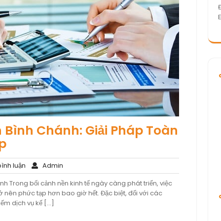
 Bình Chánh: Giải Pháp Toàn
p
Không
Admin
ình luận
Admin
có
h Trong bối cảnh nền kinh tế ngày càng phát triển, việc
bình
ở nên phức tạp hơn bao giờ hết. Đặc biệt, đối với các
luận
ếm dịch vụ kế […]