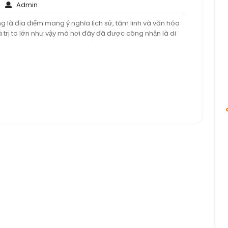
Không
Admin
Admin
có
ng là địa điểm mang ý nghĩa lịch sử, tâm linh và văn hóa
bình
á trị to lớn như vậy mà nơi đây đã được công nhận là di
luận