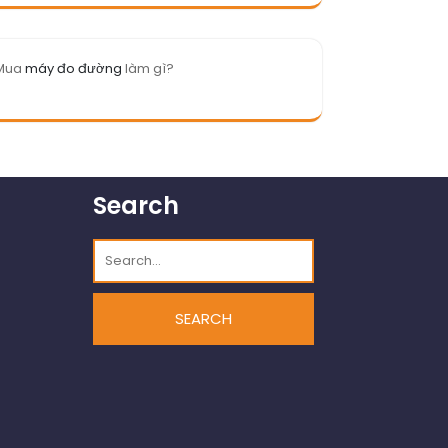
Mua
máy đo đường
làm gì?
Search