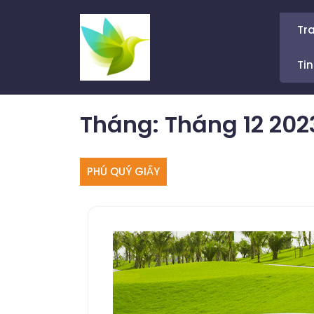
Skip
to
Tr
content
Tin
Tháng:
Tháng 12 202
PHÚ QUÝ GIẤY