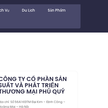
ch Vụ
Du Lịch
Sản Phẩm
CÔNG TY CỔ PHẦN SẢN
SUẤT VÀ PHÁT TRIỂN
THƯƠNG MẠI PHÚ QUÝ
Địa chỉ: Số 56A1 KĐTM Đại Kim – Định Công –
Hoàng Mai – Hà Nội