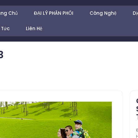
ang Chủ
ĐẠI LÝ PHÂN PHỐI
Công Nghệ
Dị
 Tức
Liên Hệ
3