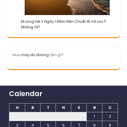
Đi Long Hải 2 Ngày 1 Đêm Nên Chuẩn Bị Và Lưu Ý
Những Gì?
Mua
máy đo đường
làm gì?
Calendar
H
B
T
N
S
B
C
1
2
3
4
5
6
7
8
9