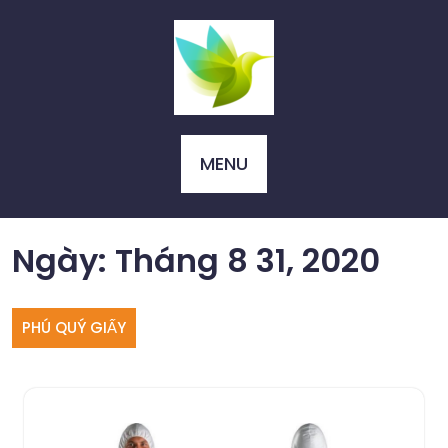
Skip
to
content
MENU
Ngày:
Tháng 8 31, 2020
PHÚ QUÝ GIẤY