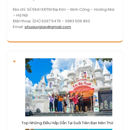
Địa chỉ: Số 56A1 KĐTM Đại Kim – Định Công – Hoàng Mai
– Hà Nội
Điện thoại: (04) 6297 5479 – 0983 506 863
Email:
phuquygiay@gmail.com
Top Những Điều Hấp Dẫn Tại Suối Tiên Bạn Nên Thử