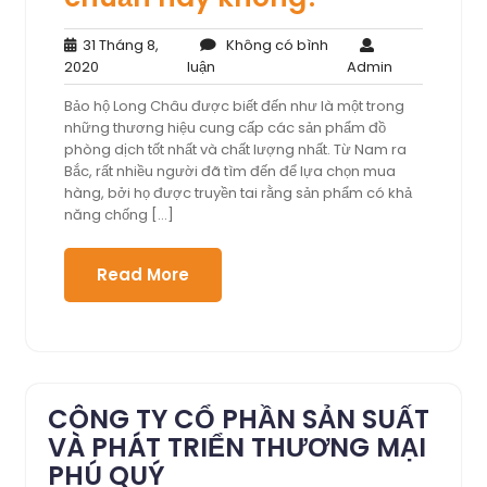
31 Tháng 8,
Không có bình
31
Không
Admin
2020
luận
Admin
Tháng
có
Bảo hộ Long Châu được biết đến như là một trong
8,
bình
những thương hiệu cung cấp các sản phẩm đồ
2020
luận
phòng dịch tốt nhất và chất lượng nhất. Từ Nam ra
Bắc, rất nhiều người đã tìm đến để lựa chọn mua
hàng, bởi họ được truyền tai rằng sản phẩm có khả
năng chống […]
Read More
CÔNG TY CỔ PHẦN SẢN SUẤT
VÀ PHÁT TRIỂN THƯƠNG MẠI
PHÚ QUÝ