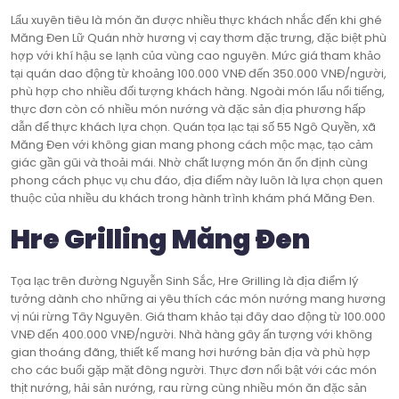
Lẩu xuyên tiêu là món ăn được nhiều thực khách nhắc đến khi ghé
Măng Đen Lữ Quán nhờ hương vị cay thơm đặc trưng, đặc biệt phù
hợp với khí hậu se lạnh của vùng cao nguyên. Mức giá tham khảo
tại quán dao động từ khoảng 100.000 VNĐ đến 350.000 VNĐ/người,
phù hợp cho nhiều đối tượng khách hàng. Ngoài món lẩu nổi tiếng,
thực đơn còn có nhiều món nướng và đặc sản địa phương hấp
dẫn để thực khách lựa chọn. Quán tọa lạc tại số 55 Ngô Quyền, xã
Măng Đen với không gian mang phong cách mộc mạc, tạo cảm
giác gần gũi và thoải mái. Nhờ chất lượng món ăn ổn định cùng
phong cách phục vụ chu đáo, địa điểm này luôn là lựa chọn quen
thuộc của nhiều du khách trong hành trình khám phá Măng Đen.
Hre Grilling Măng Đen
Tọa lạc trên đường Nguyễn Sinh Sắc, Hre Grilling là địa điểm lý
tưởng dành cho những ai yêu thích các món nướng mang hương
vị núi rừng Tây Nguyên. Giá tham khảo tại đây dao động từ 100.000
VNĐ đến 400.000 VNĐ/người. Nhà hàng gây ấn tượng với không
gian thoáng đãng, thiết kế mang hơi hướng bản địa và phù hợp
cho các buổi gặp mặt đông người. Thực đơn nổi bật với các món
thịt nướng, hải sản nướng, rau rừng cùng nhiều món ăn đặc sản