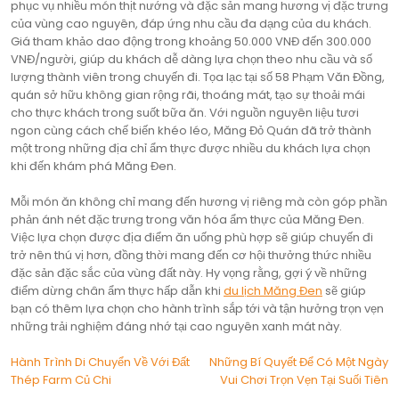
phục vụ nhiều món thịt nướng và đặc sản mang hương vị đặc trưng
của vùng cao nguyên, đáp ứng nhu cầu đa dạng của du khách.
Giá tham khảo dao động trong khoảng 50.000 VNĐ đến 300.000
VNĐ/người, giúp du khách dễ dàng lựa chọn theo nhu cầu và số
lượng thành viên trong chuyến đi. Tọa lạc tại số 58 Phạm Văn Đồng,
quán sở hữu không gian rộng rãi, thoáng mát, tạo sự thoải mái
cho thực khách trong suốt bữa ăn. Với nguồn nguyên liệu tươi
ngon cùng cách chế biến khéo léo, Măng Đỏ Quán đã trở thành
một trong những địa chỉ ẩm thực được nhiều du khách lựa chọn
khi đến khám phá Măng Đen.
Mỗi món ăn không chỉ mang đến hương vị riêng mà còn góp phần
phản ánh nét đặc trưng trong văn hóa ẩm thực của Măng Đen.
Việc lựa chọn được địa điểm ăn uống phù hợp sẽ giúp chuyến đi
trở nên thú vị hơn, đồng thời mang đến cơ hội thưởng thức nhiều
đặc sản đặc sắc của vùng đất này. Hy vọng rằng, gợi ý về những
điểm dừng chân ẩm thực hấp dẫn khi
du lịch Măng Đen
sẽ giúp
bạn có thêm lựa chọn cho hành trình sắp tới và tận hưởng trọn vẹn
những trải nghiệm đáng nhớ tại cao nguyên xanh mát này.
Điều
Hành Trình Di Chuyển Về Với Đất
Những Bí Quyết Để Có Một Ngày
Thép Farm Củ Chi
Vui Chơi Trọn Vẹn Tại Suối Tiên
hướng