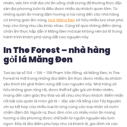
nhiên, việc tìm một địa chỉ ăn uống chất lượng để thưởng thức đặc
sản địa phương luôn là điều được nhiều du khách quan tâm. Từ
những quán ăn mang đậm hương vị núi rừng đến các nhà hàng
có không gian ấm cúng,
tour Măng Đen
sở hữu nhiều lựa chọn phù
hợp cho từng nhu cầu khác nhau. Cùng kể qua những điểm dừng
chân ẩm thực hấp dẫn ở Măng Đen mà bạn không nên bỏ lỡ trong
hành trình khám phá vùng đất cao nguyên này.
In The Forest – nhà hàng
gỏi lá Măng Đen
Tọa lạc tại số 134 – 136 – 138 Phạm Văn Đồng, xã Măng Đen, In The
Forest là một trong những địa điểm ẩm thực được nhiều du khách
yêu thích khi ghé thăm vùng đất cao nguyên này. Nhà hàng sở
hữu không gian rộng rãi, được thiết kế gần gũi với thiên nhiên,
mang đến cảm giác thư thái và dễ chịu cho thực khách. Điểm nhấn
nổi bật của quán là món gỏi lá – đặc sản nổi tiếng của Tây Nguyên
với sự kết hợp của nhiều loại lá rừng cùng các loại nhân và nước
chấm đậm đà. Ngoài ra, thực đơn còn có nhiều món ăn mang
hương vị địa phương được chế biến từ nguồn nguyên liệu tươi
ngon. Đây là địa điểm phù hợp cho cả khách lẻ, gia đình và các