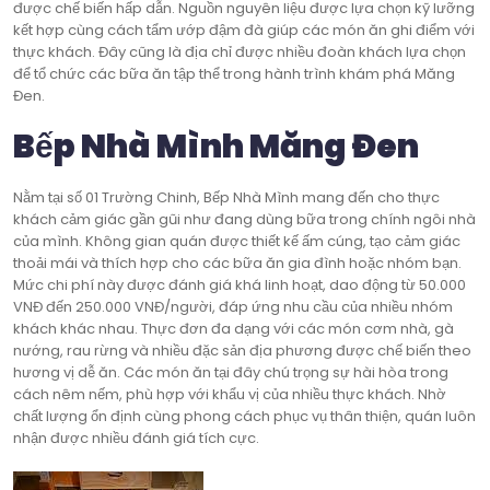
được chế biến hấp dẫn. Nguồn nguyên liệu được lựa chọn kỹ lưỡng
kết hợp cùng cách tẩm ướp đậm đà giúp các món ăn ghi điểm với
thực khách. Đây cũng là địa chỉ được nhiều đoàn khách lựa chọn
để tổ chức các bữa ăn tập thể trong hành trình khám phá Măng
Đen.
Bếp Nhà Mình Măng Đen
Nằm tại số 01 Trường Chinh, Bếp Nhà Mình mang đến cho thực
khách cảm giác gần gũi như đang dùng bữa trong chính ngôi nhà
của mình. Không gian quán được thiết kế ấm cúng, tạo cảm giác
thoải mái và thích hợp cho các bữa ăn gia đình hoặc nhóm bạn.
Mức chi phí này được đánh giá khá linh hoạt, dao động từ 50.000
VNĐ đến 250.000 VNĐ/người, đáp ứng nhu cầu của nhiều nhóm
khách khác nhau. Thực đơn đa dạng với các món cơm nhà, gà
nướng, rau rừng và nhiều đặc sản địa phương được chế biến theo
hương vị dễ ăn. Các món ăn tại đây chú trọng sự hài hòa trong
cách nêm nếm, phù hợp với khẩu vị của nhiều thực khách. Nhờ
chất lượng ổn định cùng phong cách phục vụ thân thiện, quán luôn
nhận được nhiều đánh giá tích cực.