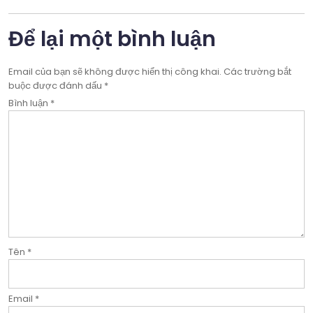
bài
Để lại một bình luận
viết
Email của bạn sẽ không được hiển thị công khai.
Các trường bắt
buộc được đánh dấu
*
Bình luận
*
Tên
*
Email
*