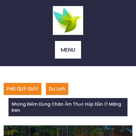
Skip
to
content
MENU
PHÚ QUÝ GIẤY
Du Lịch
Những Điểm Dừng Chân Ẩm Thực Hấp Dẫn Ở Măng
Đen