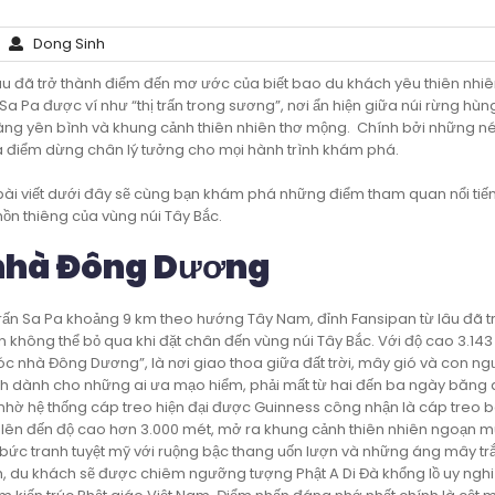
Dong Sinh
lâu đã trở thành điểm đến mơ ước của biết bao du khách yêu thiên nhiê
Pa được ví như “thị trấn trong sương”, nơi ẩn hiện giữa núi rừng hùng 
ng yên bình và khung cảnh thiên nhiên thơ mộng. Chính bởi những né
 là điểm dừng chân lý tưởng cho mọi hành trình khám phá.
 bài viết dưới đây sẽ cùng bạn khám phá những điểm tham quan nổi tiến
hồn thiêng của vùng núi Tây Bắc.
 nhà Đông Dương
rấn Sa Pa khoảng 9 km theo hướng Tây Nam, đỉnh Fansipan từ lâu đã t
 không thể bỏ qua khi đặt chân đến vùng núi Tây Bắc. Với độ cao 3.14
 nhà Đông Dương”, là nơi giao thoa giữa đất trời, mây gió và con ng
hách dành cho những ai ưa mạo hiểm, phải mất từ hai đến ba ngày băng
hờ hệ thống cáp treo hiện đại được Guinness công nhận là cáp treo 
để lên đến độ cao hơn 3.000 mét, mở ra khung cảnh thiên nhiên ngoạn m
bức tranh tuyệt mỹ với ruộng bậc thang uốn lượn và những áng mây trắ
ỉnh, du khách sẽ được chiêm ngưỡng tượng Phật A Di Đà khổng lồ uy nghi