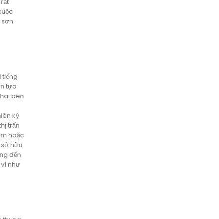
rắt
cuộc
n sơn
 tiếng
ợn tựa
 hai bên
iên kỳ
hị trấn
sớm hoặc
ỉ sở hữu
ang đến
 ví như