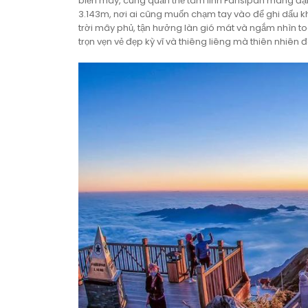
biển mây, cùng quần thể tâm linh Fansipan mang đậm
3.143m, nơi ai cũng muốn chạm tay vào để ghi dấu 
trời mây phủ, tận hưởng làn gió mát và ngắm nhìn to
trọn vẹn vẻ đẹp kỳ vĩ và thiêng liêng mà thiên nhiên