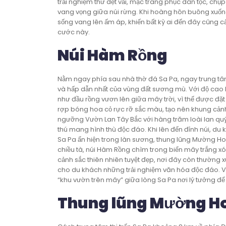
trải nghiệm thử dệt vải, mặc trang phục dân tộc, c
vang vọng giữa núi rừng. Khi hoàng hôn buông xuống
sống vang lên ấm áp, khiến bất kỳ ai đến đây cũng
cước này.
Núi Hàm Rồng
Nằm ngay phía sau nhà thờ đá Sa Pa, ngay trung tâm 
và hấp dẫn nhất của vùng đất sương mù. Với độ cao 
như đầu rồng vươn lên giữa mây trời, vì thế được đặ
rợp bóng hoa cỏ rực rỡ sắc màu, tạo nên khung cản
ngưỡng Vườn Lan Tây Bắc với hàng trăm loài lan quý
thú mang hình thù độc đáo. Khi lên đến đỉnh núi, du 
Sa Pa ẩn hiện trong làn sương, thung lũng Mường H
chiều tà, núi Hàm Rồng chìm trong biển mây trắng xó
cảnh sắc thiên nhiên tuyệt đẹp, nơi đây còn thường 
cho du khách những trải nghiệm văn hóa độc đáo. Vớ
“khu vườn trên mây” giữa lòng Sa Pa nơi lý tưởng đ
Thung lũng Mường H