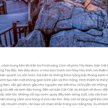
 cách trung tâm thị trấn Sa Pa khoảng 2 km về phía Tây Nam, bản Cát 
ng Tây Bắc. Nơi đây được ví như bức tranh sơn thủy hữu tình, nơi thiên
ản quanh co uốn lượn, hai bên là những thửa ruộng bậc thang xanh 
sớm tạo nên một không gian bình yên và thơ mộng. Hình thành từ thế kỷ
ng đen, vẫn giữ được gần như nguyên vẹn kiến trúc cổ truyền với những
 cửi dệt vải lanh đặc trưng. Đến với bản Cát Cát, du khách sẽ được đ
ắc dân tộc. Những cối xay nước quay đều bên dòng suối, cây cầu treo 
ạo nên khung cảnh vừa hùng vĩ vừa nên thơ. Đây còn là làng nghề thủ cô
dệt vải, nhuộm chàm, rèn bạc và chạm khắc trang sức bằng tay. Du khách