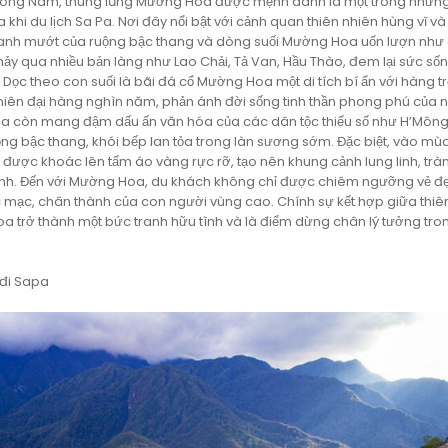
a Đông Nam, thung lũng Mường Hoa được mệnh danh là một trong nhữn
khi du lịch Sa Pa. Nơi đây nổi bật với cảnh quan thiên nhiên hùng vĩ và
anh mướt của ruộng bậc thang và dòng suối Mường Hoa uốn lượn như d
ảy qua nhiều bản làng như Lao Chải, Tả Van, Hầu Thào, đem lại sức số
Dọc theo con suối là bãi đá cổ Mường Hoa một di tích bí ẩn với hàng 
ó niên đại hàng nghìn năm, phản ánh đời sống tinh thần phong phú của 
Hoa còn mang đậm dấu ấn văn hóa của các dân tộc thiểu số như H’Mông
ng bậc thang, khói bếp lan tỏa trong làn sương sớm. Đặc biệt, vào mùa
 được khoác lên tấm áo vàng rực rỡ, tạo nên khung cảnh lung linh, trà
ảnh. Đến với Mường Hoa, du khách không chỉ được chiêm ngưỡng vẻ đẹ
mạc, chân thành của con người vùng cao. Chính sự kết hợp giữa thiên
a trở thành một bức tranh hữu tình và là điểm dừng chân lý tưởng tr
đi Sapa