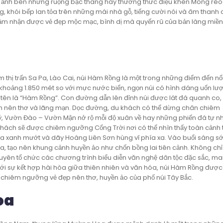
hụp ảnh bên những ruộng bậc thang hay thưởng thức điệu khèn Mông réo 
, khói bếp lan tỏa trên những mái nhà gỗ, tiếng cười nói và âm thanh 
 cảm nhận được vẻ đẹp mộc mạc, bình dị mà quyến rũ của bản làng miề
thị trấn Sa Pa, Lào Cai, núi Hàm Rồng là một trong những điểm đến nổi
khoảng 1.850 mét so với mực nước biển, ngọn núi có hình dáng uốn lư
t tên là “Hàm Rồng”. Con đường dẫn lên đỉnh núi được lát đá quanh co,
h nên thơ và lãng mạn. Dọc đường, du khách có thể dừng chân chiêm
, Vườn Đào – Vườn Mận nở rộ mỗi độ xuân về hay những phiến đá tự nh
khách sẽ được chiêm ngưỡng Cổng Trời nơi có thể nhìn thấy toàn cảnh t
oa xanh mướt và dãy Hoàng Liên Sơn hùng vĩ phía xa. Vào buổi sáng 
a, tạo nên khung cảnh huyền ảo như chốn bồng lai tiên cảnh. Không ch
xuyên tổ chức các chương trình biểu diễn văn nghệ dân tộc đặc sắc, m
i sự kết hợp hài hòa giữa thiên nhiên và văn hóa, núi Hàm Rồng được
ể chiêm ngưỡng vẻ đẹp nên thơ, huyền ảo của phố núi Tây Bắc.
oa