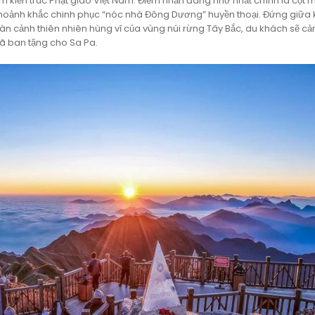
 kiến trúc Phật giáo Việt Nam. Điểm nhấn đáng nhớ nhất chính là cột 
khoảnh khắc chinh phục “nóc nhà Đông Dương” huyền thoại. Đứng giữa
àn cảnh thiên nhiên hùng vĩ của vùng núi rừng Tây Bắc, du khách sẽ c
 đã ban tặng cho Sa Pa.