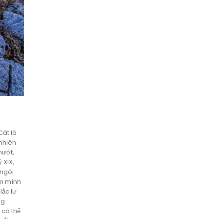
Cát là
 nhiên
mướt,
 XIX,
 ngôi
ắm mình
lắc lư
ng
 có thể