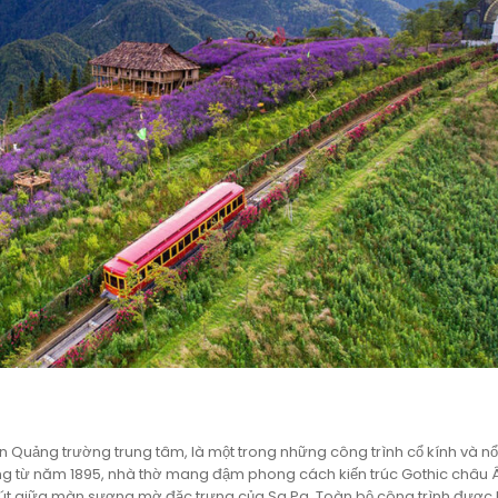
n Quảng trường trung tâm, là một trong những công trình cổ kính và nổ
ng từ năm 1895, nhà thờ mang đậm phong cách kiến trúc Gothic châu 
t giữa màn sương mờ đặc trưng của Sa Pa. Toàn bộ công trình được