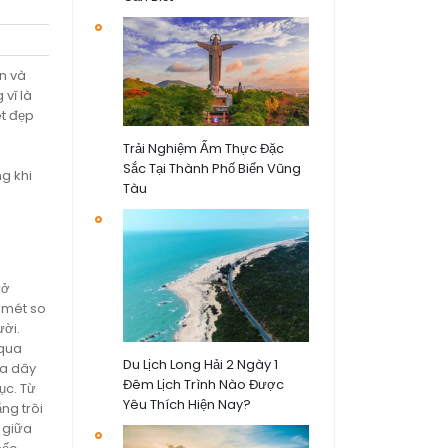
n và
vĩ là
t đẹp
Trải Nghiệm Ẩm Thực Đặc
Sắc Tại Thành Phố Biển Vũng
g khi
Tàu
rở
3 mét so
ười.
 qua
Du Lịch Long Hải 2 Ngày 1
ba dây
Đêm Lịch Trình Nào Được
ục. Từ
Yêu Thích Hiện Nay?
ng trôi
 giữa