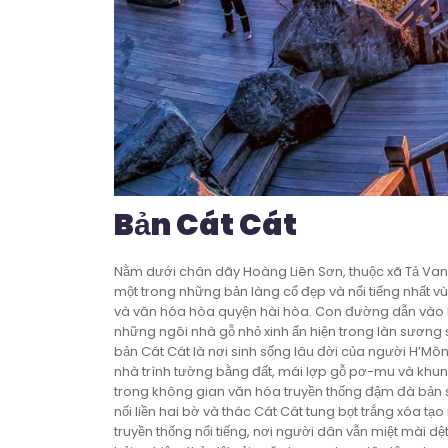
Bản Cát Cát
Nằm dưới chân dãy Hoàng Liên Sơn, thuộc xã Tả Van,
một trong những bản làng cổ đẹp và nổi tiếng nhất vù
và văn hóa hòa quyện hài hòa. Con đường dẫn vào b
những ngôi nhà gỗ nhỏ xinh ẩn hiện trong làn sương 
bản Cát Cát là nơi sinh sống lâu đời của người H’Mô
nhà trình tường bằng đất, mái lợp gỗ pơ-mu và khung
trong không gian văn hóa truyền thống đậm đà bản s
nối liền hai bờ và thác Cát Cát tung bọt trắng xóa t
truyền thống nổi tiếng, nơi người dân vẫn miệt mài 