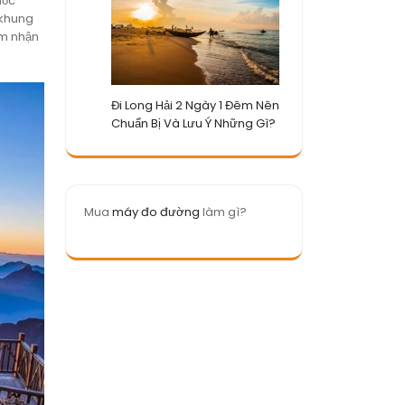
mốc
 khung
ảm nhận
Đi Long Hải 2 Ngày 1 Đêm Nên
Chuẩn Bị Và Lưu Ý Những Gì?
Mua
máy đo đường
làm gì?