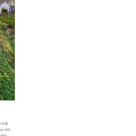
i bật
Âu với
 làm