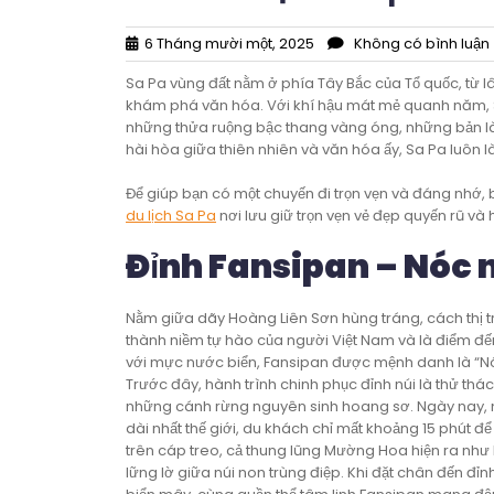
6 Tháng mười một, 2025
Không có bình luận
Sa Pa vùng đất nằm ở phía Tây Bắc của Tổ quốc, từ 
khám phá văn hóa. Với khí hậu mát mẻ quanh năm, Sa 
những thửa ruộng bậc thang vàng óng, những bản là
hài hòa giữa thiên nhiên và văn hóa ấy, Sa Pa luôn
Để giúp bạn có một chuyến đi trọn vẹn và đáng nhớ,
du lịch Sa Pa
nơi lưu giữ trọn vẹn vẻ đẹp quyến rũ và 
Đỉnh Fansipan – Nóc
Nằm giữa dãy Hoàng Liên Sơn hùng tráng, cách thị t
thành niềm tự hào của người Việt Nam và là điểm đến
với mực nước biển, Fansipan được mệnh danh là “Nóc
Trước đây, hành trình chinh phục đỉnh núi là thử t
những cánh rừng nguyên sinh hoang sơ. Ngày nay, n
dài nhất thế giới, du khách chỉ mất khoảng 15 phút 
trên cáp treo, cả thung lũng Mường Hoa hiện ra như 
lững lờ giữa núi non trùng điệp. Khi đặt chân đến đ