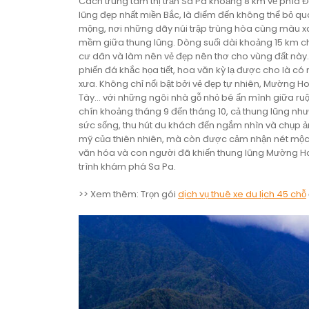
Cách trung tâm thị trấn Sa Pa khoảng 8 km về phí
lũng đẹp nhất miền Bắc, là điểm đến không thể bỏ qua 
mộng, nơi những dãy núi trập trùng hòa cùng màu x
mềm giữa thung lũng. Dòng suối dài khoảng 15 km ch
cư dân và làm nên vẻ đẹp nên thơ cho vùng đất này. 
phiến đá khắc họa tiết, hoa văn kỳ lạ được cho là c
xưa. Không chỉ nổi bật bởi vẻ đẹp tự nhiên, Mường 
Tày… với những ngôi nhà gỗ nhỏ bé ẩn mình giữa ruộ
chín khoảng tháng 9 đến tháng 10, cả thung lũng như
sức sống, thu hút du khách đến ngắm nhìn và chụp 
mỹ của thiên nhiên, mà còn được cảm nhận nét mộc 
văn hóa và con người đã khiến thung lũng Mường Ho
trình khám phá Sa Pa.
>> Xem thêm: Trọn gói
dịch vụ thuê xe du lịch 45 chỗ