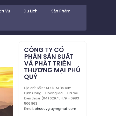
ch Vụ
Du Lịch
Sản Phẩm
CÔNG TY CỔ
PHẦN SẢN SUẤT
VÀ PHÁT TRIỂN
THƯƠNG MẠI PHÚ
QUÝ
Địa chỉ: Số 56A1 KĐTM Đại Kim –
Định Công – Hoàng Mai – Hà Nội
Điện thoại: (04) 6297 5479 – 0983
506 863
Email:
phuquygiay@gmail.com