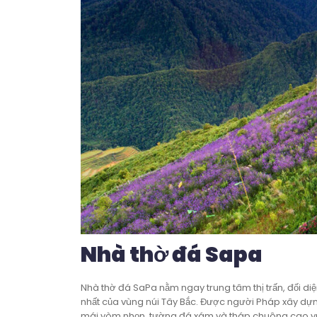
Nhà thờ đá Sapa
Nhà thờ đá SaPa nằm ngay trung tâm thị trấn, đối diệ
nhất của vùng núi Tây Bắc. Được người Pháp xây dự
mái vòm nhọn, tường đá xám và tháp chuông cao vú