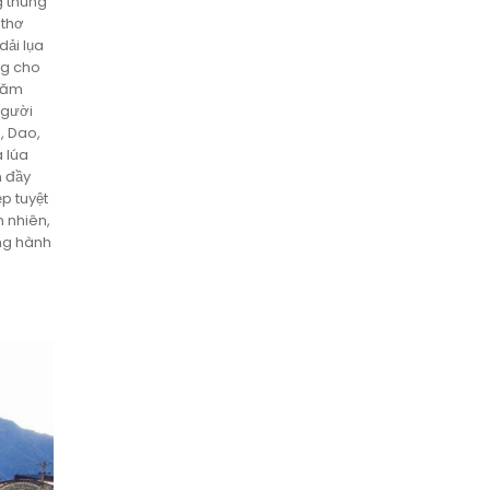
g thung
 thơ
ải lụa
ng cho
trăm
người
, Dao,
 lúa
n đầy
p tuyệt
 nhiên,
ong hành