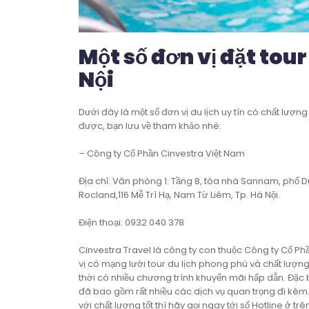
Một số đơn vị đặt tour
Nội
Dưới đây là một số đơn vị du lịch uy tín có chất lượn
được, bạn lưu về tham khảo nhé:
– Công ty Cổ Phần Cinvestra Việt Nam
Địa chỉ: Văn phòng 1: Tầng 8, tòa nhà Sannam, phố Du
Rocland,116 Mễ Trì Hạ, Nam Từ Liêm, Tp. Hà Nội.
Điện thoại: 0932 040 378
Cinvestra Travel là công ty con thuộc Công ty Cổ Ph
vị có mạng lưới tour du lịch phong phú và chất lượng
thời có nhiều chương trình khuyến mãi hấp dẫn. Đặc 
đã bao gồm rất nhiều các dịch vụ quan trọng đi kèm. 
với chất lượng tốt thì hãy gọi ngay tới số Hotline ở tr