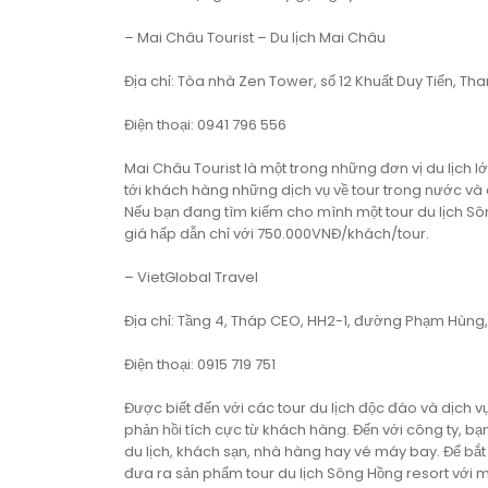
– Mai Châu Tourist – Du lịch Mai Châu
Địa chỉ: Tòa nhà Zen Tower, số 12 Khuất Duy Tiến, Tha
Điện thoại: 0941 796 556
Mai Châu Tourist là một trong những đơn vị du lịch lớ
tới khách hàng những dịch vụ về tour trong nước và 
Nếu bạn đang tìm kiếm cho mình một tour du lịch Sông
giá hấp dẫn chỉ với 750.000VNĐ/khách/tour.
– VietGlobal Travel
Địa chỉ: Tầng 4, Tháp CEO, HH2-1, đường Phạm Hùng, P
Điện thoại: 0915 719 751
Được biết đến với các tour du lịch độc đáo và dịch
phản hồi tích cực từ khách hàng. Đến với công ty, bạ
du lịch, khách sạn, nhà hàng hay vé máy bay. Để bắt
đưa ra sản phẩm tour du lịch Sông Hồng resort với 