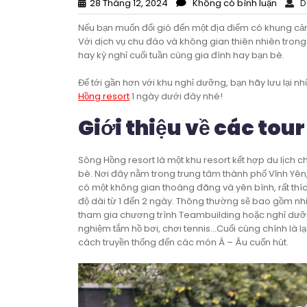
28 Tháng 12, 2024
Không có bình luận
Do
Nếu bạn muốn đổi gió đến một địa điểm có khung cả
Với dịch vụ chu đáo và không gian thiên nhiên trong 
hay kỳ nghỉ cuối tuần cùng gia đình hay bạn bè.
Để tới gần hơn với khu nghỉ dưỡng, bạn hãy lưu lại nh
Hồng resort
1 ngày dưới đây nhé!
Giới thiệu về các tou
Sông Hồng resort là một khu resort kết hợp du lịch 
bè. Nơi đây nằm trong trung tâm thành phố Vĩnh Yên,
có một không gian thoáng đãng và yên bình, rất thích
độ dài từ 1 đến 2 ngày. Thông thường sẽ bao gồm nh
tham gia chương trình Teambuilding hoặc nghỉ dưỡng
nghiệm tắm hồ bơi, chơi tennis…Cuối cùng chính là 
cách truyền thống đến các món Á – Âu cuốn hút.