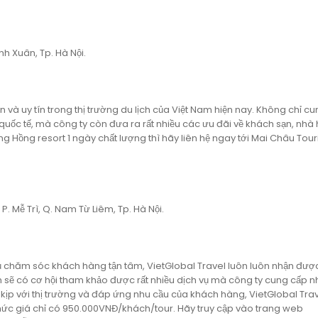
nh Xuân, Tp. Hà Nội.
n và uy tín trong thị trường du lịch của Việt Nam hiện nay. Không chỉ c
quốc tế, mà công ty còn đưa ra rất nhiều các ưu đãi về khách sạn, nhà
 Hồng resort 1 ngày chất lượng thì hãy liên hệ ngay tới Mai Châu Touri
. Mễ Trì, Q. Nam Từ Liêm, Tp. Hà Nội.
 vụ chăm sóc khách hàng tận tâm, VietGlobal Travel luôn luôn nhận đư
n sẽ có cơ hội tham khảo được rất nhiều dịch vụ mà công ty cung cấp n
 kịp với thị trường và đáp ứng nhu cầu của khách hàng, VietGlobal Tra
mức giá chỉ có 950.000VNĐ/khách/tour. Hãy truy cập vào trang web