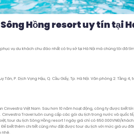
 Sông Hồng resort uy tín tại H
g phục vụ du khách chu đáo nhất có trụ sở tại Hà Nội mà chúng tôi đã tì
y Tân, P. Dịch Vọng Hậu, Q. Cầu Giấy, Tp. Hà Nội. Văn phòng 2: Tầng 4, 
ần Cinvestra Việt Nam. Sau hơn 10 năm hoạt động, công ty được biết tới
. Cinvestra Travel luôn cung cấp các gói du lịch trong nước và quốc tế
biệt, tour du lịch Sông Hồng resort 1 ngày giá chỉ có 650.000VNĐ/khách
Để biết thêm chi tiết cũng như đặt được tour du lịch với mức giá ưu đã
ên nhé.