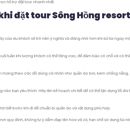
ược hỗ trợ đặt tour nhanh nhất.
khi đặt tour Sông Hồng resort
y của du khách sẽ trở nên ý nghĩa và đáng nhớ hơn khi bỏ túi ngay mộ
c cuối tuần khi lượng khách có thể tăng cao, để đảm bảo có chỗ và có th
 nên mang theo các đồ dùng cá nhân như quần áo bơi, kem chống nắng,
ng nào bạn yêu thích. Hãy lên kế hoạch chi tiết để có thể tận dụng tối đa 
hời tiết trước khi đi để chuẩn bị quần áo và vật dụng phù hợp.
nơi quy định, không tự ý dẫm đạp lên hoa và cỏ, hạn chế sử dụng túi ni