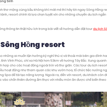
ng Sinh
nh thơ mộng cùng bầu không khí mát mẻ thì hãy tới ngay Sông Hồng re
lành, resort chính là lựa chọn tuyệt vời cho những chuyến du lịch ngắn
ững thông tin thật hữu ích trong bài viết về hướng dẫn đặt tour
du lịch 
r Sông Hồng resort
cho những ai muốn tận hưởng kỳ nghỉ thú vị và thoải mái bên gia đình h
 tỉnh Vĩnh Phúc, chỉ xa Hà Nội hơn 53km về hướng Tây Bắc. Xung quanh
 hợp cho các hoạt động ngoài trời và thư giãn. Các tour du lịch resor
iều hoạt động như tham quan các khu vườn hoa, tổ chức tiệc nướng ngo
 Spa để tái tạo năng lượng. Ngoài ra, đến với resort, du khách còn đư
lạc vào chốn thiên đường ẩm thực với nhiều món ăn được chế biến the