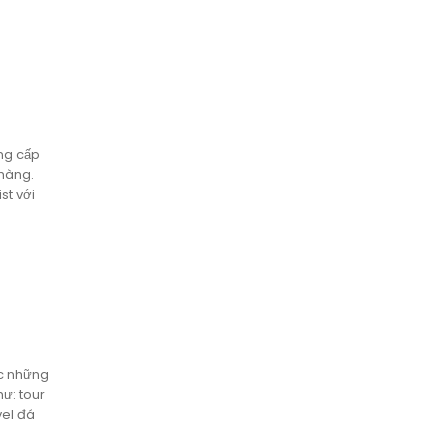
ung cấp
 hàng.
st với
ợc những
hư: tour
vel đá