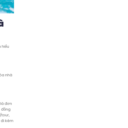
à
m hiểu
tòa nhà
 là đơn
, đồng
/tour,
i đi kèm