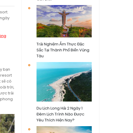
sort.
 ngày
Sông
Trải Nghiệm Ẩm Thực Đặc
Sắc Tại Thành Phố Biển Vũng
Tàu
ay bạn
 resort
t sẽ có
ài trời,
ợc trải
o phong
Du Lịch Long Hải 2 Ngày 1
Đêm Lịch Trình Nào Được
Yêu Thích Hiện Nay?