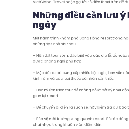
VietGlobal Travel hoặc gọi tới số điện thoại trên để đ
Những điều cần lưu ý 
ngày
Một hành trình khám phá Sông Hồng resort trong ngà
những tips nhỏ như sau:
– Nên đặt tour sớm, đặc biệt vào các dịp lễ, tết hoặ
được phòng nghỉ phù hợp.
– Mặc dù resort cung cấp nhiều tiện nghi, bạn vẫn
kính râm và các loại thuốc cá nhân cần thiết.
– Đọc kỹ lịch trình tour để không bỏ lỡ bất kỳ hoạt độ
gian tại resort.
– Để chuyến đi diễn ra suôn sẻ, hãy kiểm tra dự báo t
– Bảo vệ môi trường xung quanh resort: Bỏ rác đúng 
chai nhựa trong khuôn viên điểm đến.