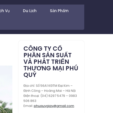
ch Vụ
Du Lịch
Sản Phẩm
CÔNG TY CỔ
PHẦN SẢN SUẤT
VÀ PHÁT TRIỂN
THƯƠNG MẠI PHÚ
QUÝ
Địa chỉ: Số 56A1 KĐTM Đại Kim –
Định Công – Hoàng Mai – Hà Nội
Điện thoại: (04) 6297 5479 – 0983
506 863
Email:
phuquygiay@gmail.com