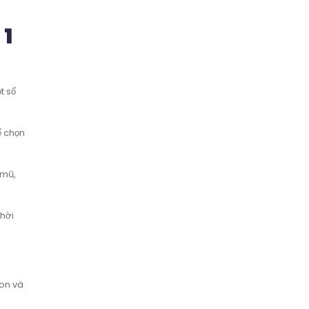
 1
t số
ể chọn
 mũ,
thời
lon và